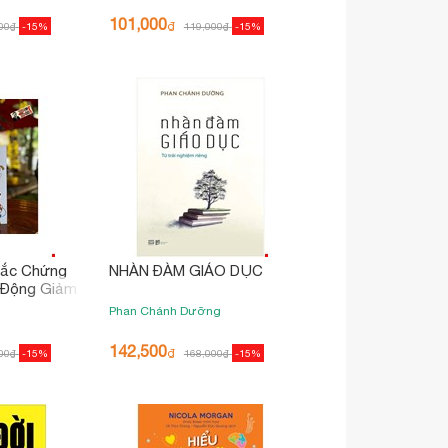
101,000
₫
00
₫
-15%
119,000
₫
-15%
Mắc Chứng
NHÀN ĐÀM GIÁO DỤC
 Động Giảm
Phan Chánh Dưỡng
142,500
₫
00
₫
-15%
168,000
₫
-15%