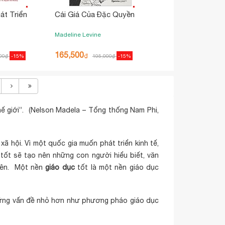
át Triển
Cái Giá Của Đặc Quyền
Madeline Levine
165,500
₫
00
₫
-15%
195,000
₫
-15%
hế giới”. (Nelson Madela – Tổng thống Nam Phi,
 xã hội. Vì một quốc gia muốn phát triển
kinh tế
,
tốt sẽ tạo nên những con người hiểu biết, văn
 lên. Một nền
giáo dục
tốt là một nền giáo dục
ững vấn đề nhỏ hơn như
phương pháo giáo dục