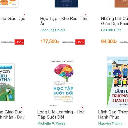
áp Giáo Dục
Học Tập - Kho Báu Tiềm
Những Lát C
Ẩn
Giáo Dục Khai
Những Suy Tư
Jacques Delors
Lê Đình Hiền
Học Và Cách
177,500
84,000
₫
₫
179,000
₫
-15%
209,000
₫
-15%
99,00
p Giáo Dục
Long Life Learning - Hoc
Lãnh Đạo Trườ
h Nhân - Dạy
Tập Suốt Đời
Hạnh Phúc
 Thái (Tái Bản
Michelle R. Weise
Nguyên Thanh