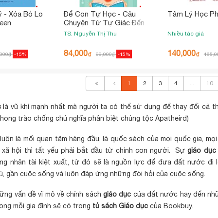
 - Xóa Bỏ Lo
Để Con Tự Học - Câu
Tâm Lý Học Ph
Teen
Chuyện Từ Tự Giác Đến
Tự Học
TS. Nguyễn Thị Thu
Nhiều tác giả
84,000
140,000
₫
₫
,000
₫
-15%
99,000
₫
-15%
165,0
1
2
3
4
...
10
c
là vũ khí mạnh nhất mà người ta có thể sử dụng để thay đổi cả t
phong trào chống chủ nghĩa phân biệt chủng tộc Apatheird)
luôn là mối quan tâm hàng đầu, là quốc sách của mọi quốc gia, mọi
 xã hội thì tất yếu phải bắt đầu từ chính con người. Sự
giáo dục
ng nhân tài kiệt xuất, từ đó sẽ là nguồn lực để đưa đất nước đi
, gần cuộc sống và luôn đáp ứng những đòi hỏi của cuộc sống.
ững vấn đề vĩ mô về chính sách
giáo dục
của đất nước hay đến nh
ong mỗi gia đình sẽ có trong
tủ sách Giáo dục
của Bookbuy.