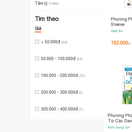
Tâm lý
(1684)
Tìm theo
Phương Ph
Steiner
Giá
Gen Ito
< 50.000đ
(50)
152,000
₫
50.000 - 100.000đ
(53)
100.000 - 200.000đ
(75)
200.000 - 300.000đ
(5)
300.000 - 400.000đ
(7)
Phương Phá
Từ Các Dan
Con Kiểu Do
Kim Jung Jin
2025)