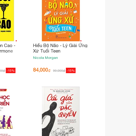
n Cao -
Hiểu Bộ Não - Lý Giải Ứng
ormone
Xử Tuổi Teen
Nicola Morgan
84,000
₫
00
₫
-15%
99,000
₫
-15%