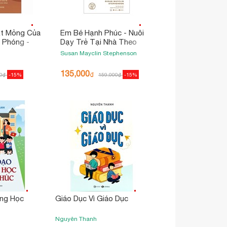
ắt Mỏng Của
Em Bé Hạnh Phúc - Nuôi
 Phóng -
Dạy Trẻ Tại Nhà Theo
 Nhỏ Về Việc
Phương Pháp Montessori
Susan Mayclin Stephenson
 Sống
(Tái Bản 2025)
135,000
₫
0
₫
-15%
159,000
₫
-15%
ng Học
Giáo Dục Vì Giáo Dục
Nguyên Thanh