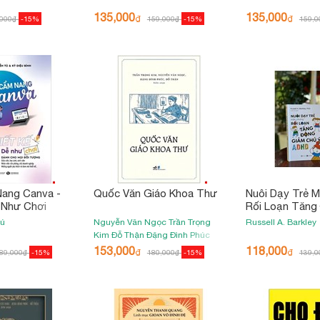
135,000
135,000
₫
₫
,000
₫
-15%
159,000
₫
-15%
159,0
ang Canva -
Quốc Văn Giáo Khoa Thư
Nuôi Dạy Trẻ 
 Như Chơi
Rối Loạn Tăng
Chú Ý (ADHD)
Tú
Nguyễn Văn Ngọc
Trần Trọng
Russell A. Barkley
Kim
Đỗ Thận
Đặng Đình Phúc
153,000
118,000
₫
₫
89,000
₫
-15%
180,000
₫
-15%
139,0