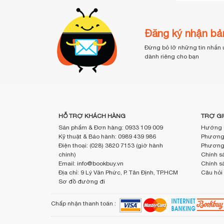
Đăng ký nhận bản
Đừng bỏ lỡ những tin nhắn 
dành riêng cho bạn
HỖ TRỢ KHÁCH HÀNG
TRỢ GI
Sản phẩm & Đơn hàng: 0933 109 009
Hướng 
Kỹ thuật & Bảo hành: 0989 439 986
Phương 
Điện thoại: (028) 3820 7153 (giờ hành
Phương 
chính)
Chính sá
Email: info@bookbuy.vn
Chính s
Địa chỉ: 9 Lý Văn Phức, P. Tân Định, TP.HCM
Câu hỏi
Sơ đồ đường đi
Chấp nhận thanh toán :