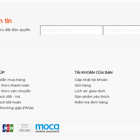
 tin
ưu đãi độc quyền
ÚP
TÀI KHOẢN CỦA BẠN
dẫn mua hàng
Cập nhật tài khoản
thức thanh toán
Giỏ hàng
thức vận chuyển
Lịch sử giao dịch
ch đổi - trả
Sản phẩm yêu thích
ách bồi hoàn
Kiểm tra đơn hàng
 thường gặp (FAQs)