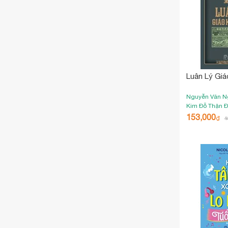
Luân Lý Gi
Nguyễn Văn 
Kim
Đỗ Thận
Đ
153,000
₫
1