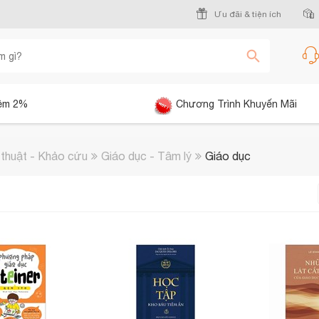
Ưu đãi & tiện ích
êm 2%
Chương Trình Khuyến Mãi
thuật - Khảo cứu
Giáo dục - Tâm lý
Giáo dục