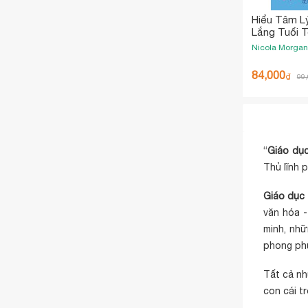
Hiểu Tâm Lý
Lắng Tuổi 
Nicola Morgan
84,000
₫
99
“
Giáo dụ
Thủ lĩnh 
Giáo dục
văn hóa -
minh, nhữ
phong phú
Tất cả nh
con cái
tr