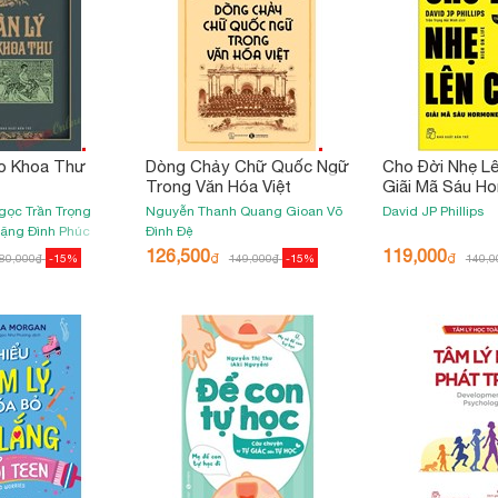
áo Khoa Thư
Dòng Chảy Chữ Quốc Ngữ
Cho Đời Nhẹ Lê
Trong Văn Hóa Việt
Giãi Mã Sáu H
Hạnh Phúc
Ngọc
Trần Trọng
Nguyễn Thanh Quang
Gioan Võ
David JP Phillips
ặng Đình Phúc
Đình Đệ
126,500
119,000
₫
₫
80,000
₫
-15%
149,000
₫
-15%
140,0