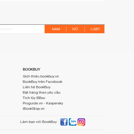
NAM
NỮ
LGBT
BOOKBUY
Giới thiệu bookbuy.vn
BookBuy trên Facebook
Liên hệ BookBuy
Đặt hàng theo yêu cầu
Tích lũy BBxu
Proguide.vn - Kaspersky
iBookStop.vn
Làm bạn với BookBuy :