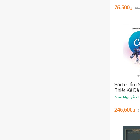
75,500
₫
89
Sách Cẩm N
Thiết Kế Dễ
Alan Nguyễn 
245,500
₫
2