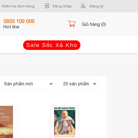
Kiểm tra đơn hàng
Đăng nhập
Đăng ký
0933 109 009
Giỏ hàng (0)
Hot line
Sale Sốc Xả Kho