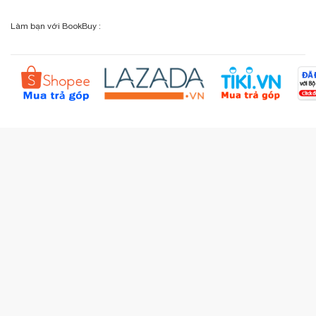
Chính sách đổi - trả
Sơ đồ đường đi
Làm bạn với BookBuy :
Liên hệ BookBuy
Sản phẩm yêu thích
Chính sách bồi hoàn
Đặt hàng theo yêu cầu
Kiểm tra đơn hàng
Câu hỏi thường gặp (FAQs)
Tích lũy BBxu
Proguide.vn - Kaspersky
iBookStop.vn