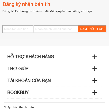
Đăng ký nhận bản tin
Đừng bỏ lỡ những tin nhắn ưu đãi độc quyền dành riêng cho bạn
NAM
NỮ
LGBT
HỖ TRỢ KHÁCH HÀNG
TRỢ GIÚP
Sản phẩm & Đơn hàng: 0933 109 009
TÀI KHOẢN CỦA BẠN
Hướng dẫn mua hàng
Kỹ thuật & Bảo hành: 0989 439 986
BOOKBUY
Cập nhật tài khoản
Phương thức thanh toán
Điện thoại: (028) 3820 7153 (giờ hành chính)
Giới thiệu bookbuy.vn
Chấp nhận thanh toán :
Giỏ hàng