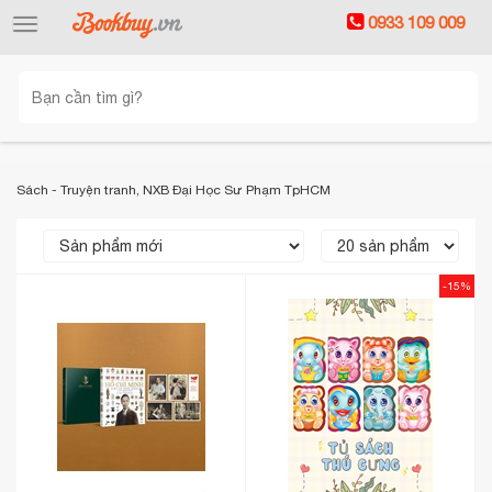
0933 109 009
Toggle
navigation
Sách - Truyện tranh, NXB Đại Học Sư Phạm TpHCM
-15%