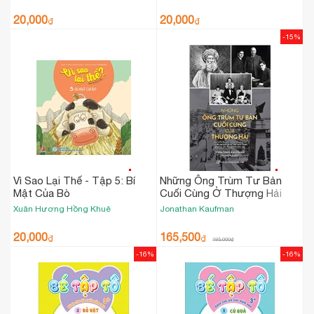
20,000
20,000
₫
₫
-15%
Vì Sao Lại Thế - Tập 5: Bí
Những Ông Trùm Tư Bản
Mật Của Bò
Cuối Cùng Ở Thượng Hải
Xuân Hương
Hồng Khuê
Jonathan Kaufman
20,000
165,500
₫
₫
195,000
₫
-16%
-16%