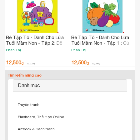
Bé Tập Tô - Dành Cho Lứa
Bé Tập Tô - Dành Cho Lứa
Tuổi Mầm Non - Tập 2: Đồ
Tuổi Mầm Non - Tập 1 : Củ
Vật
Quả
Phan Thị
Phan Thị
12,500
12,500
₫
₫
15,000
₫
15,000
₫
Tìm kiếm nâng cao
Danh mục
Truyện tranh
Flashcard, Thẻ Học Online
Artbook & Sách tranh