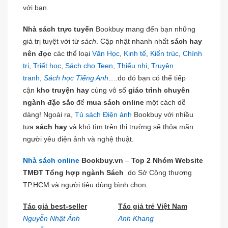
với bạn.
Nhà sách trực tuyến
Bookbuy mang đến bạn những
giá trị tuyệt vời từ
sách
. Cập nhật nhanh nhất
sách hay
nên đọc
các thể loại
Văn Học
,
Kinh tế
,
Kiến trúc
,
Chính
trị
,
Triết học
,
Sách cho Teen
,
Thiếu nhi
,
Truyện
tranh
,
Sách học Tiếng Anh
….do đó bạn có thể tiếp
cận
kho truyện hay
cùng vô số
giáo trình chuyên
ngành đặc sắc
để
mua sách online
một cách dễ
dàng! Ngoài ra,
Tủ sách Điện ảnh
Bookbuy với nhiều
tựa
sách hay
và khó tìm trên thị trường sẽ thỏa mãn
người yêu điện ảnh và nghệ thuật.
Nhà sách online
Bookbuy.vn
–
Top 2 Nhóm Website
TMĐT Tổng hợp ngành Sách
do Sở Công thương
TP.HCM và người tiêu dùng bình chọn.
Tác giả best-seller
Tác giả trẻ Việt Nam
Nguyễn Nhật Ánh
Anh Khang