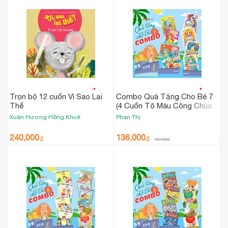
Trọn bộ 12 cuốn Vì Sao Lại
Combo Quà Tặng Cho Bé 7
Thế
(4 Cuốn Tô Màu Công Chúa
Mắt Tròn + 4 Cuốn Tô Màu
Xuân Hương
Hồng Khuê
Phan Thị
Nàng Tiên Cá)
240,000
136,000
₫
₫
160,000
₫