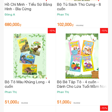
Hồ Chí Minh - Tiểu Sử Bằng
Bộ Tủ Sách Thú Cưng - 8
Hình - Bìa Cứng
cuốn
Đông A
Phan Thị
680,000
102,000
₫
₫
120,000
₫
-15%
-15%
Bộ Tô Màu Khủng Long - 4
Bộ Bé Tập Tô - 4 cuốn -
cuốn
Dành Cho Lứa Tuổi Mầm Non
Phan Thị
Phan Thị
51,000
51,000
₫
₫
60,000
₫
60,000
₫
-15%