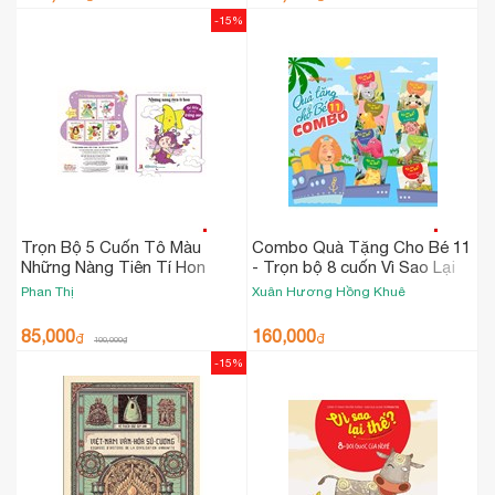
-15%
Trọn Bộ 5 Cuốn Tô Màu
Combo Quà Tặng Cho Bé 11
Những Nàng Tiên Tí Hon
- Trọn bộ 8 cuốn Vì Sao Lại
Thế
Phan Thị
Xuân Hương
Hồng Khuê
85,000
160,000
₫
₫
100,000
₫
-15%