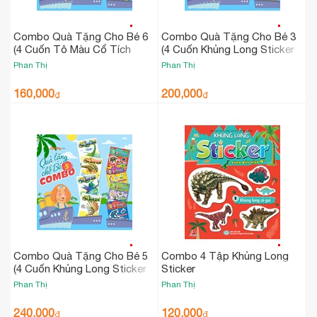
Combo Quà Tặng Cho Bé 6
Combo Quà Tặng Cho Bé 3
(4 Cuốn Tô Màu Cổ Tích
(4 Cuốn Khủng Long Sticker
Hoàng Tử + 4 Cuốn Tô Màu
+ 4 Cuốn Vì Sao Lại Thế)
Phan Thị
Phan Thị
Tiểu Tề Thiên KaKa + 2 Cuốn
Vì Sao Lại Thế)
160,000
200,000
₫
₫
Combo Quà Tặng Cho Bé 5
Combo 4 Tập Khủng Long
(4 Cuốn Khủng Long Sticker
Sticker
+ 4 Cuốn Lớp Học Thời Tiền
Phan Thị
Phan Thị
Sử)
240,000
120,000
₫
₫