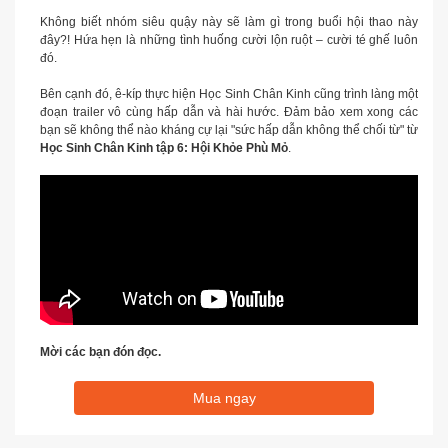
Không biết nhóm siêu quậy này sẽ làm gì trong buổi hội thao này
đây?! Hứa hẹn là những tình huống cười lộn ruột – cười té ghế luôn
đó.
Bên cạnh đó, ê-kíp thực hiện Học Sinh Chân Kinh cũng trình làng một
đoạn trailer vô cùng hấp dẫn và hài hước. Đảm bảo xem xong các
bạn sẽ không thể nào kháng cự lại "sức hấp dẫn không thể chối từ" từ
Học Sinh Chân Kinh tập 6: Hội Khỏe Phù Mỏ
.
Mời các bạn đón đọc.
Mua ngay