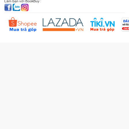
Giới thiệu bookbuy.vn
Chấp nhận thanh toán :
Giỏ hàng
Phương thức vận chuyển
Email: info@bookbuy.vn
BookBuy trên Facebook
Địa chỉ: 9 Lý Văn Phức, P. Tân Định, TP.HCM
Lịch sử giao dịch
Chính sách đổi - trả
Sơ đồ đường đi
Làm bạn với BookBuy :
Liên hệ BookBuy
Sản phẩm yêu thích
Chính sách bồi hoàn
Đặt hàng theo yêu cầu
Kiểm tra đơn hàng
Câu hỏi thường gặp (FAQs)
Tích lũy BBxu
Proguide.vn - Kaspersky
iBookStop.vn