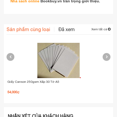
Nhà sách online
Bookbuy.vn trân trọng giới thiệu.
Sản phẩm cùng loại
Đã xem
Xem tất cả
Giấy Canson 250gsm Xấp 30 Tờ A5
Com
Cao
54,000
120
₫
NHẬN XÉT CỦA KHÁCH HÀNG