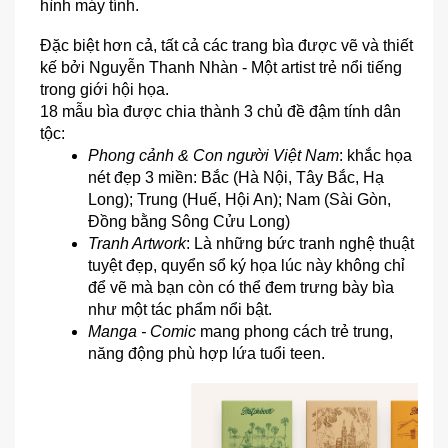
hình máy tính. 
Đặc biệt hơn cả, tất cả các trang bìa được vẽ và thiết 
kế bởi Nguyễn Thanh Nhàn - Một artist trẻ nổi tiếng 
trong giới hội họa.
18 mẫu bìa được chia thành 3 chủ đề đậm tính dân 
tộc: 
Phong cảnh & Con người Việt Nam
: khắc họa 
nét đẹp 3 miền: Bắc (Hà Nội, Tây Bắc, Hạ 
Long); Trung (Huế, Hội An); Nam (Sài Gòn, 
Đồng bằng Sông Cửu Long)
Tranh Artwork
: Là những bức tranh nghệ thuật 
tuyệt đẹp, quyển sổ ký họa lúc này không chỉ 
để vẽ mà bạn còn có thể đem trưng bày bìa 
như một tác phẩm nổi bật.  
Manga - Comic
 mang phong cách trẻ trung, 
năng động phù hợp lứa tuổi teen.