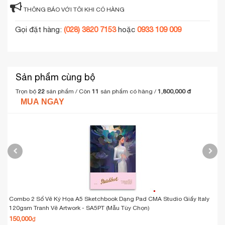
THÔNG BÁO VỚI TÔI KHI CÓ HÀNG
Gọi đặt hàng:
(028) 3820 7153
hoặc
0933 109 009
Sản phẩm cùng bộ
Trọn bộ
22
sản phẩm / Còn
11
sản phẩm có hàng
/
1,800,000 đ
MUA NGAY
Combo 2 Sổ Vẽ Ký Họa A5 Sketchbook Dạng Pad CMA Studio Giấy Italy
C
120gsm Tranh Vẽ Artwork - SA5PT (Mẫu Tùy Chọn)
Gi
150,000
1
₫