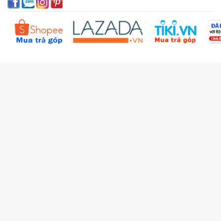
Sản phẩm yêu thích
Chính sách bồi hoàn
Đặt hàng theo yêu cầu
Kiểm tra đơn hàng
Câu hỏi thường gặp (FAQs)
Tích lũy BBxu
Proguide.vn - Kaspersky
iBookStop.vn