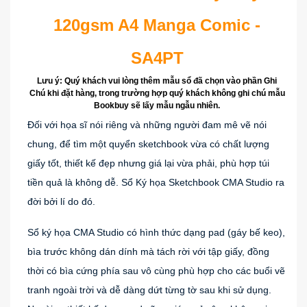
120gsm A4 Manga Comic -
SA4PT
Lưu ý: Quý khách vui lòng thêm mẫu sổ đã chọn vào phần Ghi
Chú khi đặt hàng, trong trường hợp quý khách không ghi chú mẫu
Bookbuy sẽ lấy mẫu ngẫu nhiên.
Đối với họa sĩ nói riêng và những người đam mê vẽ nói 
chung, để tìm một quyển sketchbook vừa có chất lượng 
giấy tốt, thiết kế đẹp nhưng giá lại vừa phải, phù hợp túi 
tiền quả là không dễ. Sổ Ký họa Sketchbook CMA Studio ra 
đời bởi lí do đó. 
Sổ ký họa CMA Studio có hình thức dạng pad (gáy bế keo), 
bìa trước không dán dính mà tách rời với tập giấy, đồng 
thời có bìa cứng phía sau vô cùng phù hợp cho các buổi vẽ 
tranh ngoài trời và dễ dàng dứt từng tờ sau khi sử dụng. 