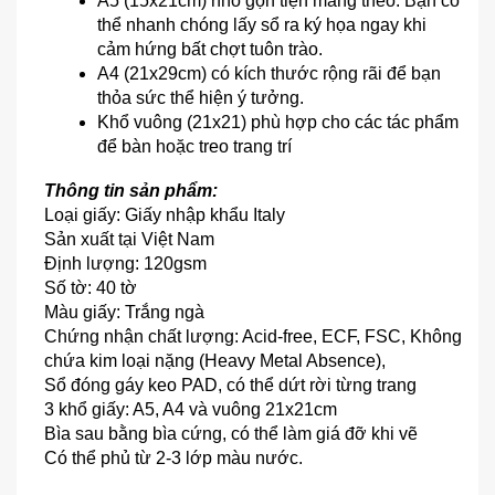
A5 (15x21cm) nhỏ gọn tiện mang theo. Bạn có 
thể nhanh chóng lấy sổ ra ký họa ngay khi 
cảm hứng bất chợt tuôn trào.
A4 (21x29cm) có kích thước rộng rãi để bạn 
thỏa sức thể hiện ý tưởng.
Khổ vuông (21x21) phù hợp cho các tác phẩm 
để bàn hoặc treo trang trí
Thông tin sản phẩm:
Loại giấy: Giấy nhập khẩu Italy
Sản xuất tại Việt Nam
Định lượng: 120gsm
Số tờ: 40 tờ
Màu giấy: Trắng ngà
Chứng nhận chất lượng: Acid-free, ECF, FSC, Không 
chứa kim loại nặng (Heavy Metal Absence), 
Sổ
đóng gáy keo PAD, có thể dứt rời từng trang
3 khổ giấy: A5, A4 và vuông 21x21cm
Bìa sau bằng bìa cứng, có thể làm giá đỡ khi vẽ
Có thể phủ từ 2-3 lớp màu nước.