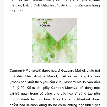
thế giới, khẳng định khẩu hiệu “giấy khơi nguồn cảm hứng
từ 1557.”
Canson® Montval®
được họa sĩ Gaspard Maillol, cháu trai
nhà điêu khắc Aristide Maillol, thiết kế và hãng Canson
(Pháp) sản xuất theo yêu cầu của Gaspard Maillol vào đầu
thế kỷ 20. Kể từ đó,
giấy Canson Montval
đã đóng một
vai trò quan trọng vô cùng cho các họa sĩ sáng tạo nên
những danh tác hội họa.
Giấy Canson Montval
được
nhiều họa sĩ chọn dùng do nó chứa những đặc tính tuyệt