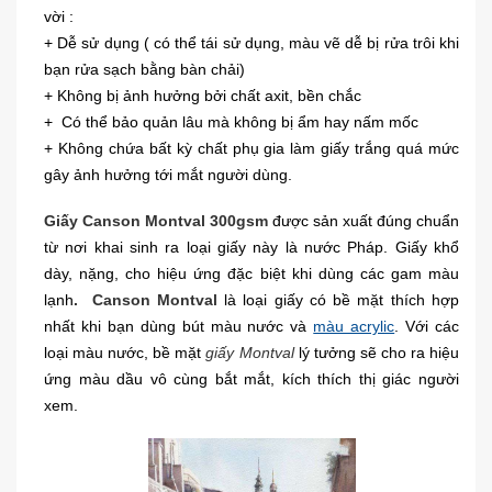
vời :
+ Dễ sử dụng ( có thể tái sử dụng, màu vẽ dễ bị rửa trôi khi
bạn rửa sạch bằng bàn chải)
+ Không bị ảnh hưởng bởi chất axit, bền chắc
+ Có thể bảo quản lâu mà không bị ẩm hay nấm mốc
+ Không chứa bất kỳ chất phụ gia làm giấy trắng quá mức
gây ảnh hưởng tới mắt người dùng.
Giấy Canson Montval 300gsm
được sản xuất đúng chuẩn
từ nơi khai sinh ra loại giấy này là nước Pháp. Giấy khổ
dày, nặng, cho hiệu ứng đặc biệt khi dùng các gam màu
lạnh
. Canson Montval
là loại giấy có bề mặt thích hợp
nhất khi bạn dùng bút màu nước và
màu acrylic
. Với các
loại màu nước, bề mặt
giấy Montval
lý tưởng sẽ cho ra hiệu
ứng màu dầu vô cùng bắt mắt, kích thích thị giác người
xem.