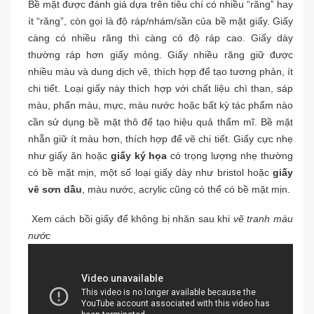
Bề mặt được đánh giá dựa trên tiêu chí có nhiều “răng” hay
ít “răng”, còn gọi là độ ráp/nhám/sần của bề mặt giấy. Giấy
càng có nhiều răng thì càng có độ ráp cao. Giấy dày
thường ráp hơn giấy mỏng. Giấy nhiều răng giữ được
nhiều màu và dung dịch vẽ, thích hợp để tạo tương phản, ít
chi tiết. Loại giấy này thích hợp với chất liệu chì than, sáp
màu, phấn màu, mực, màu nước hoặc bất kỳ tác phẩm nào
cần sử dụng bề mặt thô để tạo hiệu quả thẩm mĩ. Bề mặt
nhẵn giữ ít màu hơn, thích hợp để vẽ chi tiết. Giấy cực nhẹ
như giấy ăn hoặc
giấy ký họa
có trọng lượng nhẹ thường
có bề mặt mịn, một số loại giấy dày như bristol hoặc
giấy
vẽ sơn dầu
, màu nước, acrylic cũng có thể có bề mặt mịn.
Xem cách bồi giấy để không bị nhăn sau khi
vẽ tranh màu
nước