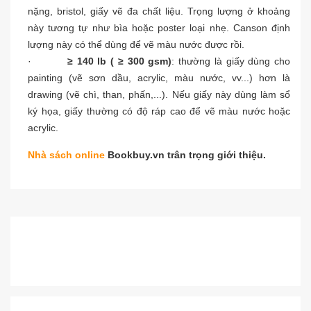
nặng, bristol, giấy vẽ đa chất liệu. Trọng lượng ở khoảng
này tương tự như bìa hoặc poster loại nhẹ. Canson định
lượng này có thể dùng để vẽ màu nước được rồi.
·
≥ 140 lb ( ≥ 300 gsm)
: thường là giấy dùng cho
painting (vẽ sơn dầu, acrylic, màu nước, vv...) hơn là
drawing (vẽ chì, than, phấn,...). Nếu giấy này dùng làm sổ
ký họa, giấy thường có độ ráp cao để vẽ màu nước hoặc
acrylic.
Nhà sách online
Bookbuy.vn trân trọng giới thiệu.