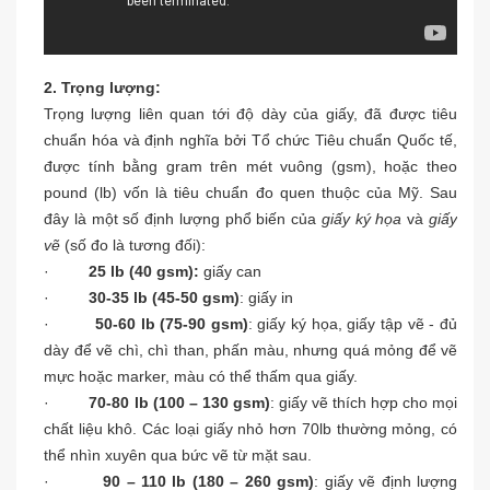
2. Trọng lượng:
Trọng lượng liên quan tới độ dày của giấy, đã được tiêu
chuẩn hóa và định nghĩa bởi Tổ chức Tiêu chuẩn Quốc tế,
được tính bằng gram trên mét vuông (gsm), hoặc theo
pound (lb) vốn là tiêu chuẩn đo quen thuộc của Mỹ. Sau
đây là một số định lượng phổ biến của
giấy ký họa
và
giấy
vẽ
(số đo là tương đối):
·
25 lb (40 gsm):
giấy can
·
30-35 lb (45-50 gsm)
: giấy in
·
50-60 lb (75-90 gsm)
: giấy ký họa, giấy tập vẽ - đủ
dày để vẽ chì, chì than, phấn màu, nhưng quá mỏng để vẽ
mực hoặc marker, màu có thể thấm qua giấy.
·
70-80 lb (100 – 130 gsm)
: giấy vẽ thích hợp cho mọi
chất liệu khô. Các loại giấy nhỏ hơn 70lb thường mỏng, có
thể nhìn xuyên qua bức vẽ từ mặt sau.
·
90 – 110 lb (180 – 260 gsm)
: giấy vẽ định lượng