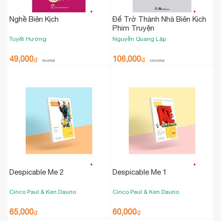
Nghề Biên Kịch
Để Trở Thành Nhà Biên Kịch
Phim Truyện
Tuyết Hường
Nguyễn Quang Lập
49,000
106,000
₫
₫
58,000
₫
125,000
₫
Despicable Me 2
Despicable Me 1
Cinco Paul & Ken Daurio
Cinco Paul & Ken Daurio
65,000
60,000
₫
₫