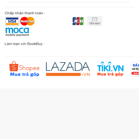
Điện thoại: (028) 3820 7153 (giờ hành chính)
Giới thiệu bookbuy.vn
Chấp nhận thanh toán :
Giỏ hàng
Phương thức vận chuyển
Email: info@bookbuy.vn
BookBuy trên Facebook
Địa chỉ: 9 Lý Văn Phức, P. Tân Định, TP.HCM
Lịch sử giao dịch
Chính sách đổi - trả
Sơ đồ đường đi
Làm bạn với BookBuy :
Liên hệ BookBuy
Sản phẩm yêu thích
Chính sách bồi hoàn
Đặt hàng theo yêu cầu
Kiểm tra đơn hàng
Câu hỏi thường gặp (FAQs)
Tích lũy BBxu
Proguide.vn - Kaspersky
iBookStop.vn