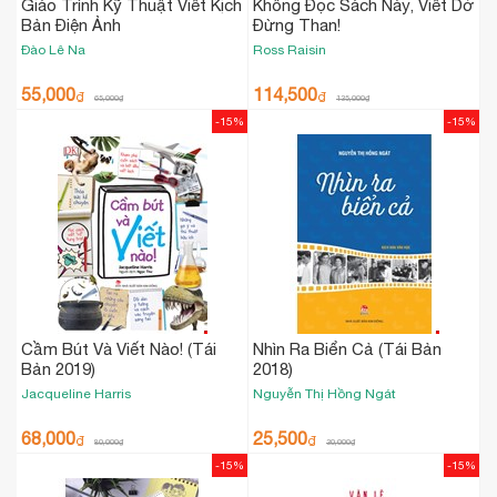
Giáo Trình Kỹ Thuật Viết Kịch
Không Đọc Sách Này, Viết Dở
Bản Điện Ảnh
Đừng Than!
Đào Lê Na
Ross Raisin
55,000
114,500
₫
₫
65,000
₫
135,000
₫
-15%
-15%
Cầm Bút Và Viết Nào! (Tái
Nhìn Ra Biển Cả (Tái Bản
Bản 2019)
2018)
Jacqueline Harris
Nguyễn Thị Hồng Ngát
68,000
25,500
₫
₫
80,000
₫
30,000
₫
-15%
-15%