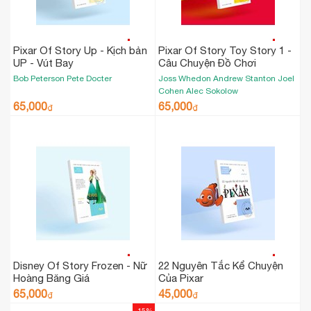
Pixar Of Story Up - Kịch bản
Pixar Of Story Toy Story 1 -
UP - Vút Bay
Câu Chuyện Đồ Chơi
Bob Peterson
Pete Docter
Joss Whedon
Andrew Stanton
Joel
Cohen
Alec Sokolow
65,000
65,000
₫
₫
Disney Of Story Frozen - Nữ
22 Nguyên Tắc Kể Chuyện
Hoàng Băng Giá
Của Pixar
65,000
45,000
₫
₫
-15%