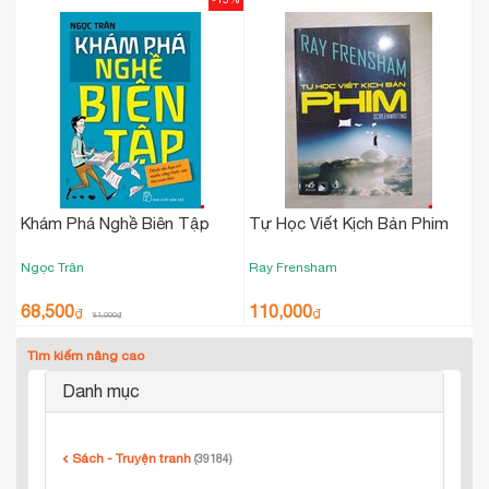
Khám Phá Nghề Biên Tập
Tự Học Viết Kịch Bản Phim
Ngọc Trân
Ray Frensham
68,500
110,000
₫
₫
81,000
₫
Tìm kiếm nâng cao
Danh mục
Sách - Truyện tranh
(39184)