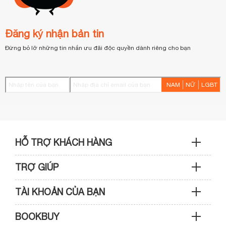
Đăng ký nhận bản tin
Đừng bỏ lỡ những tin nhắn ưu đãi độc quyền dành riêng cho bạn
NAM
NỮ
LGBT
HỖ TRỢ KHÁCH HÀNG
TRỢ GIÚP
Sản phẩm & Đơn hàng: 0933 109 009
TÀI KHOẢN CỦA BẠN
Hướng dẫn mua hàng
Kỹ thuật & Bảo hành: 0989 439 986
BOOKBUY
Cập nhật tài khoản
Phương thức thanh toán