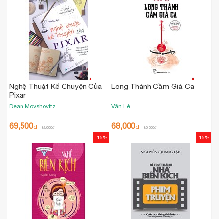
Nghệ Thuật Kể Chuyện Của
Long Thành Cầm Giả Ca
Pixar
Dean Movshovitz
Văn Lê
69,500
68,000
₫
₫
82,000
₫
80,000
₫
-15%
-15%