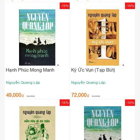
-15%
-15%
Hạnh Phúc Mong Manh
Ký Ức Vụn (Tạp Bút)
Nguyễn Quang Lập
Nguyễn Quang Lập
49,000
72,000
₫
₫
58,000
₫
85,000
₫
-15%
-15%