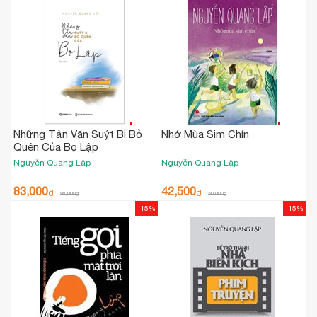
Những Tản Văn Suýt Bị Bỏ
Nhớ Mùa Sim Chín
Quên Của Bọ Lập
Nguyễn Quang Lập
Nguyễn Quang Lập
83,000
42,500
₫
₫
98,000
₫
50,000
₫
-15%
-15%