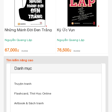
Những Mảnh Đời Đen Trắng
Ký Ức Vụn
Nguyễn Quang Lập
Nguyễn Quang Lập
67,000
76,500
₫
₫
79,000
₫
90,000
₫
Tìm kiếm nâng cao
Danh mục
Truyện tranh
Flashcard, Thẻ Học Online
Artbook & Sách tranh