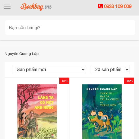
0933 109 009
Toggle
navigation
Nguyễn Quang Lập
-15%
-15%