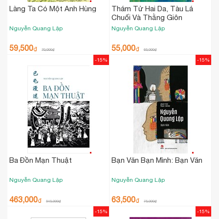
Làng Ta Có Một Anh Hùng
Thám Tử Hai Da, Tàu Lá
Chuối Và Thằng Giôn
Nguyễn Quang Lập
Nguyễn Quang Lập
59,500
55,000
₫
₫
70,000
₫
65,000
₫
-15%
-15%
Ba Đồn Mạn Thuật
Bạn Văn Bạn Mình: Bạn Văn
Nguyễn Quang Lập
Nguyễn Quang Lập
463,000
63,500
₫
₫
545,000
₫
75,000
₫
-15%
-15%