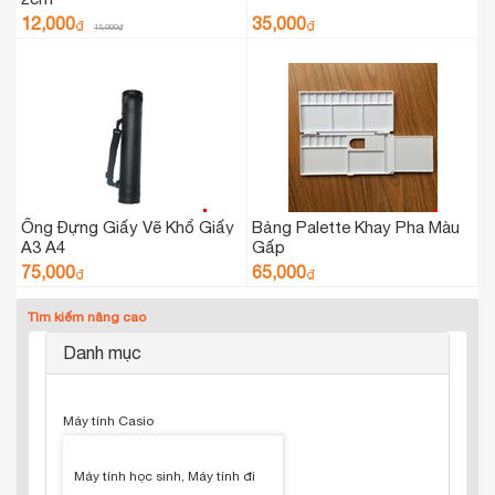
12,000
35,000
₫
₫
15,000
₫
Ống Đựng Giấy Vẽ Khổ Giấy
Bảng Palette Khay Pha Màu
A3 A4
Gấp
75,000
65,000
₫
₫
Tìm kiếm nâng cao
Danh mục
Máy tính Casio
Máy tính học sinh, Máy tính đi