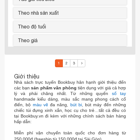
Theo nhà sản xuất
Theo độ tuổi
Theo giá
1
2
3
Giới thiệu
Nhà sách trực tuyến Bookbuy hân hạnh giới thiệu đến
các bạn
sản phẩm văn phòng
tiện dụng với giá cả hợp
lý và phải chăng nhất. Từ những quyển
sổ tay
handmade kiểu dáng, màu sắc mang phong cách cổ
điển, bộ
màu vẽ
đa năng,
bút bi
, bút máy đến những
chiếc túi đựng xinh xắn, học cụ cho trẻ…tất cả đều có
tại Bookbuy.vn đi kèm với những chính sách bán hàng
hấp dẫn:
Miễn phí vận chuyển toàn quốc cho đơn hàng từ
250.000đ (freeship từ 150,000đ tại Sài Gòn)