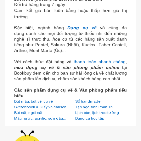
Đổi trả hàng trong 7 ngày.
Cam kết giá bán luôn bằng hoặc thấp hơn giá thị
trường.
Đặc biệt, ngành hàng
Dụng cụ vẽ
vô cùng đa
dạng dành cho mọi đối tượng từ thiếu nhi đến những
nghệ sĩ thực thụ,
họa cụ
từ các hãng sản xuất danh
tiếng như Pentel, Sakura (Nhật), Kuelox, Faber Castell,
Artline, Mont Marte (Úc)...
Với cách thức đặt hàng và
thanh toán nhanh chóng
,
mua dụng cụ vẽ & văn phòng phẩm
online
tại
Bookbuy đem đến cho bạn sự hài lòng cả về chất lượng
sản phẩm lẫn dịch vụ chăm sóc khách hàng cao nhất.
Các sản phẩm dụng cụ vẽ & Văn phòng phẩm tiểu
biểu
Bút màu, bút vẽ, cọ vẽ
Sổ handmade
Sketchbook & Giấy vẽ canson
Tập học sinh Phan Thị
Bút sắt, ngòi sắt
Lịch bàn, lịch treo tường
Màu nước, acrylic, sơn dầu,..
Dụng cụ học tập