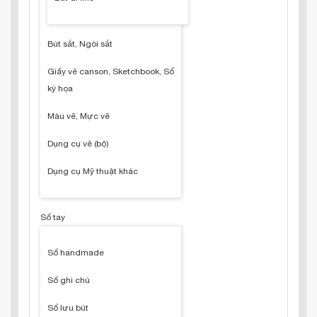
Bút sắt, Ngòi sắt
Giấy vẽ canson, Sketchbook, Sổ
ký họa
Màu vẽ, Mực vẽ
Dụng cụ vẽ (bộ)
Dụng cụ Mỹ thuật khác
Sổ tay
Sổ handmade
Sổ ghi chú
Sổ lưu bút