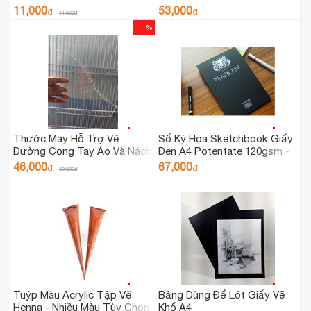
11,000
53,000
₫
₫
14,000
₫
-11%
Thước May Hỗ Trợ Vẽ
Sổ Ký Họa Sketchbook Giấy
Đường Cong Tay Áo Và Nách
Đen A4 Potentate 120gsm -
Áo PT003
021108
46,000
67,000
₫
₫
52,000
₫
Tuýp Màu Acrylic Tập Vẽ
Bảng Dùng Để Lót Giấy Vẽ
Henna - Nhiều Màu Tùy Chọn
Khổ A4