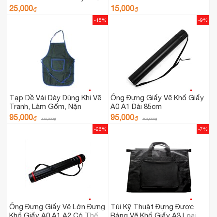
- 1 Tuýp
25,000
15,000
₫
₫
-15%
-9%
Tạp Dề Vải Dày Dùng Khi Vẽ
Ống Đựng Giấy Vẽ Khổ Giấy
Tranh, Làm Gốm, Nặn
A0 A1 Dài 85cm
Tượng - Hàng Việt Nam
95,000
95,000
₫
₫
112,000
₫
105,000
₫
-26%
-7%
Ống Đựng Giấy Vẽ Lớn Đựng
Túi Kỹ Thuật Đựng Được
Khổ Giấy A0 A1 A2 Có Thể
Bảng Vẽ Khổ Giấy A3 Loại