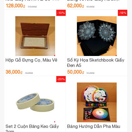
Điều Chỉnh Độ Dài - Đường
Tốt
128,000
62,000
₫
₫
175,000
₫
67,000
₫
Kính 8cm
-10%
-18%
Hộp Gỗ Đựng Cọ, Màu Vẽ
Sổ Ký Họa Sketchbook Giấy
Đen A5
36,000
50,000
₫
₫
40,000
₫
61,000
₫
-20%
Set 2 Cuộn Băng Keo Giấy
Bảng Hướng Dẫn Pha Màu
2cm