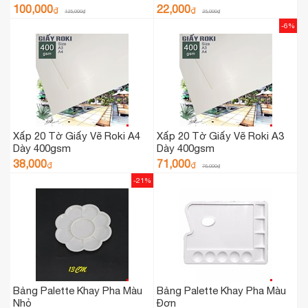
100,000
22,000
₫
₫
125,000
₫
25,000
₫
-6%
Xấp 20 Tờ Giấy Vẽ Roki A4
Xấp 20 Tờ Giấy Vẽ Roki A3
Dày 400gsm
Dày 400gsm
38,000
71,000
₫
₫
76,000
₫
-21%
Bảng Palette Khay Pha Màu
Bảng Palette Khay Pha Màu
Nhỏ
Đơn