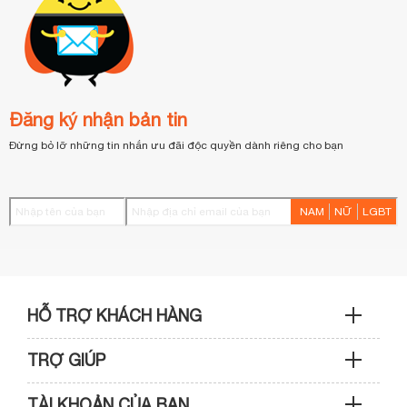
Đăng ký nhận bản tin
Đừng bỏ lỡ những tin nhắn ưu đãi độc quyền dành riêng cho bạn
NAM
NỮ
LGBT
HỖ TRỢ KHÁCH HÀNG
TRỢ GIÚP
Sản phẩm & Đơn hàng: 0933 109 009
TÀI KHOẢN CỦA BẠN