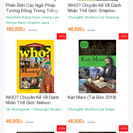
Phân Biệt Các Ngữ Pháp
WHO? Chuyện Kể Về Danh
Tương Đồng Trong Tiếng
Nhân Thế Giới: Stephen
Hàn Theo Chức Năng Diễn
Hawking (Tái Bản 2019)
Hyunhwa Kang
Hyun Jeong Lee
ChungBe Studios
Lee Soojung
Ngôn
Sinhye Nam
Chaerin Jang
Yeojeong Hong
Kanghee Kim
160,500
46,500
₫
₫
189,000
₫
55,000
₫
-15%
-15%
WHO? Chuyện Kể Về Danh
Karl Marx (Tái Bản 2019)
Nhân Thế Giới: Nelson
Mandela (Tái Bản 2019)
Oh Yeongseok - Cheongbi Studio
ChungBe Studios
Lee Sukja
46,500
46,500
₫
₫
55,000
₫
55,000
₫
-15%
-15%