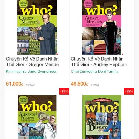
Chuyện Kể Về Danh Nhân
Chuyện Kể Về Danh Nhân
Thế Giới - Gregor Mendel
Thế Giới - Audrey Hepburn
(Tái Bản 2023)
(Tái Bản 2019)
Kim Hyunsu
Jung Byunghoon
Choi Eunyoung
Doni Family
51,000
46,500
₫
₫
60,000
₫
55,000
₫
-15%
-15%