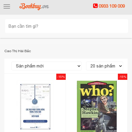
0933 109 009
Toggle
navigation
Cao Thị Hải Bắc
-15%
-15%