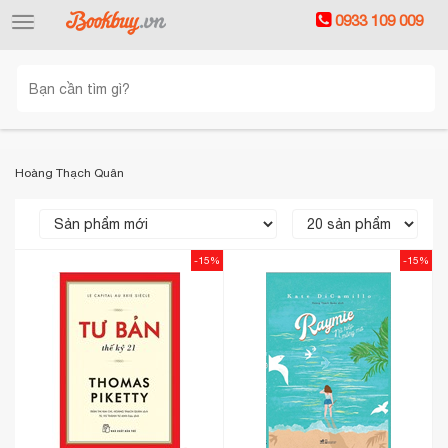
0933 109 009
Toggle
navigation
Hoàng Thạch Quân
-15%
-15%