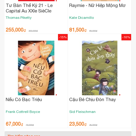
Tư Bản Thế Kỷ 21 - Le
Raymie - Nữ Hiệp Mộng Mơ
Capital Au XXIe SièCle
Thomas Piketty
Kate Dicamillo
255,000
81,500
₫
₫
300,000
₫
96,000
₫
-15%
-16%
Nếu Có Bạc Triệu
Cậu Bé Chịu Đòn Thay
Frank Cottrell Boyce
Sid Fleischman
67,000
23,500
₫
₫
79,000
₫
28,000
₫