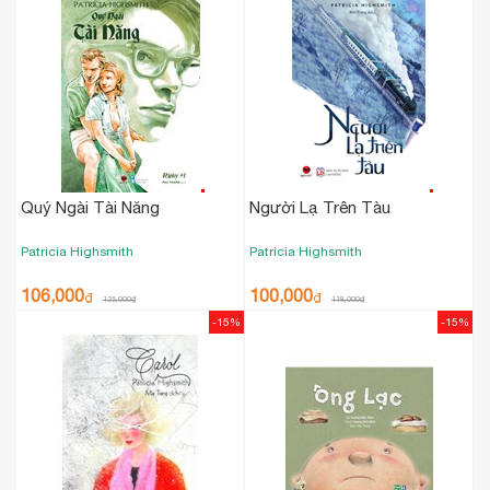
Quý Ngài Tài Năng
Người Lạ Trên Tàu
Patricia Highsmith
Patricia Highsmith
106,000
100,000
₫
₫
125,000
₫
118,000
₫
-15%
-15%