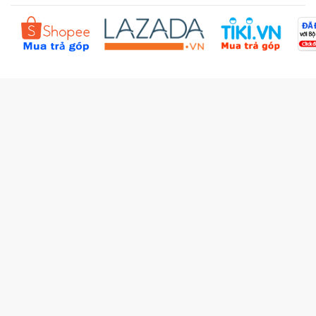
Đặt hàng theo yêu cầu
Kiểm tra đơn hàng
Câu hỏi thường gặp (FAQs)
Tích lũy BBxu
Proguide.vn - Kaspersky
iBookStop.vn