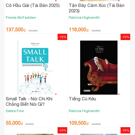
Cô Hầu Gái (Tái Bản 2025)
Tận Đáy Cảm Xúc (Tái Bản
2023)
Freida McFadden
Patricia Highsmith
137,500
118,000
₫
₫
162,000
₫
139,000
₫
-15%
-15%
Small Talk - Nói Chi Khi
Tiếng Cú Kêu
Chẳng Biết Nói Gì?
Debra Fine
Patricia Highsmith
55,000
109,500
₫
₫
65,000
₫
129,000
₫
-15%
-15%