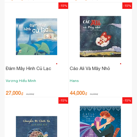
-15%
-15%
Đám Mây Hình Củ Lạc
Cáo Ali Và Mây Nhỏ
Vương Hiểu Minh
Hans
27,000
44,000
₫
₫
32,000
₫
52,000
₫
-15%
-15%