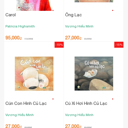
Carol
Ông Lạc
Patricia Highsmith
Vương Hiểu Minh
95,000
27,000
₫
₫
112,000
₫
32,000
₫
-15%
-15%
Cún Con Hình Củ Lạc
Cú Xì Hơi Hình Củ Lạc
Vương Hiểu Minh
Vương Hiểu Minh
27,000
27,000
₫
₫
32,000
₫
32,000
₫