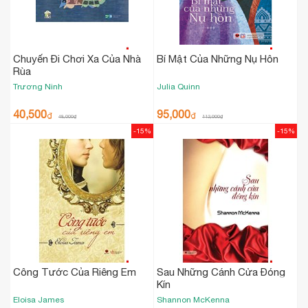
Chuyến Đi Chơi Xa Của Nhà
Bí Mật Của Những Nụ Hôn
Rùa
Trương Ninh
Julia Quinn
40,500
95,000
₫
₫
48,000
₫
112,000
₫
-15%
-15%
Công Tước Của Riêng Em
Sau Những Cánh Cửa Đóng
Kín
Eloisa James
Shannon McKenna