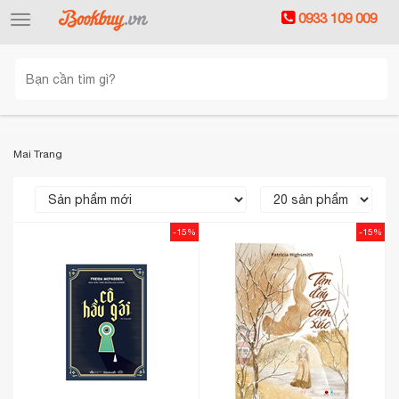
0933 109 009
Toggle
navigation
Mai Trang
-15%
-15%