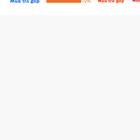
Tích lũy BBxu
Proguide.vn - Kaspersky
iBookStop.vn