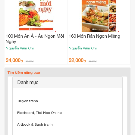
100 Món Ăn Á - Âu Ngon Mỗi
160 Món Rán Ngon Miệng
Ngày
Nguyễn Viên Chi
Nguyễn Viên Chi
34,000
32,000
₫
₫
40,000
₫
38,000
₫
Tìm kiếm nâng cao
Danh mục
Truyện tranh
Flashcard, Thẻ Học Online
Artbook & Sách tranh