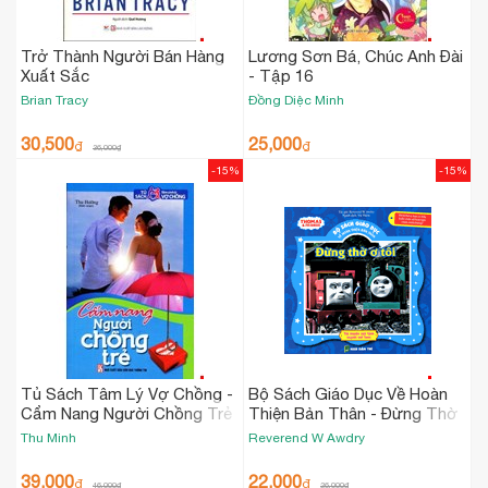
Trở Thành Người Bán Hàng
Lương Sơn Bá, Chúc Anh Đài
Xuất Sắc
- Tập 16
Brian Tracy
Đồng Diệc Minh
30,500
25,000
₫
₫
36,000
₫
-15%
-15%
Tủ Sách Tâm Lý Vợ Chồng -
Bộ Sách Giáo Dục Về Hoàn
Cẩm Nang Người Chồng Trẻ
Thiện Bản Thân - Đừng Thờ
Ơ Tôi
Thu Minh
Reverend W Awdry
39,000
22,000
₫
₫
46,000
₫
26,000
₫