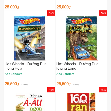
25,000
25,000
₫
₫
-15%
-15%
Hot Wheels - Đường Đua
Hot Wheels - Đường Đua
Tổng Hợp
Khủng Long
Ace Landers
Ace Landers
25,500
25,500
₫
₫
30,000
₫
30,000
₫
-15%
-15%