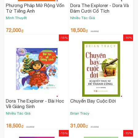
Phương Pháp Mở Rộng Vốn
Dora The Explorer - Dora Và
Từ Tiếng Anh
Đám Cưới Cổ Tích
Minh Thuyết
Nhiều Tác Giả
72,000
18,500
₫
₫
22,000
₫
-15%
-16%
Dora The Explorer - Bài Học
Chuyến Bay Cuộc Đời
Về Giáng Sinh
Nhiều Tác Giả
Brian Tracy
18,500
31,000
₫
₫
22,000
₫
37,000
₫
-15%
-15%