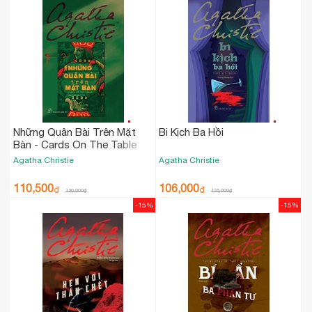
Những Quân Bài Trên Mặt
Bi Kịch Ba Hồi
Bàn - Cards On The Table
Agatha Christie
Agatha Christie
110,500
106,000
₫
₫
130,000
₫
125,000
₫
-15%
-15%