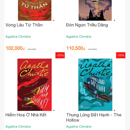
Vọng Lâu Tử Thần
Đón Ngọn Triều Dâng
Agatha Christie
Agatha Christie
102,000
110,500
₫
₫
120,000
₫
130,000
₫
-15%
-15%
Hiểm Hoạ Ở Nhà Kết
Thung Lũng Bất Hạnh - The
Hollow
Agatha Christie
Agatha Christie