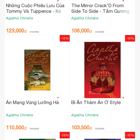
Những Cuộc Phiêu Lưu Của
The Mirror Crack'D From
Tommy Và Tuppence - Kẻ
Side To Side - Tấm Gương
Thù Giấu Mặt
Nứt Vỡ - Một Vụ Án Của Jane
Agatha Christie
Agatha Christie
Marple
123,000
106,000
₫
₫
145,000
₫
125,000
₫
-15%
-15%
Án Mạng Vùng Lưỡng Hà
Bí Ẩn Thảm Án Ở Style
Agatha Christie
Agatha Christie
110,500
103,500
₫
₫
130,000
₫
122,000
₫
-15%
-15%