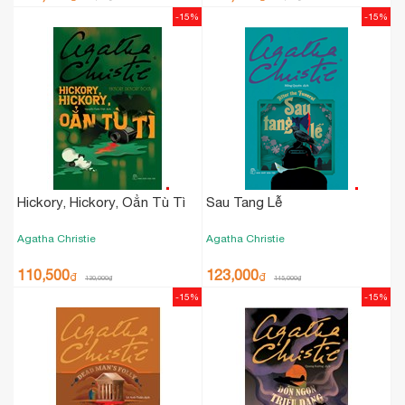
-15%
-15%
Hickory, Hickory, Oẳn Tù Tì
Sau Tang Lễ
Agatha Christie
Agatha Christie
110,500
123,000
₫
₫
130,000
₫
145,000
₫
-15%
-15%