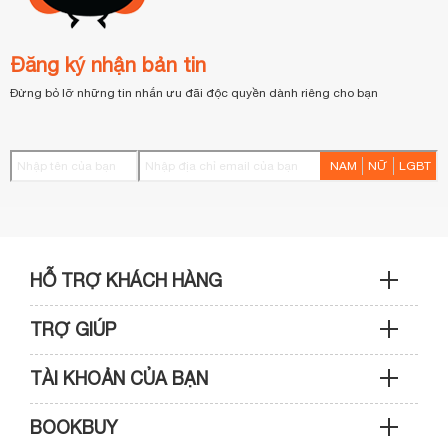
Đăng ký nhận bản tin
Đừng bỏ lỡ những tin nhắn ưu đãi độc quyền dành riêng cho bạn
NAM
NỮ
LGBT
HỖ TRỢ KHÁCH HÀNG
TRỢ GIÚP
Sản phẩm & Đơn hàng: 0933 109 009
TÀI KHOẢN CỦA BẠN
Hướng dẫn mua hàng
Kỹ thuật & Bảo hành: 0989 439 986
BOOKBUY
Cập nhật tài khoản
Phương thức thanh toán