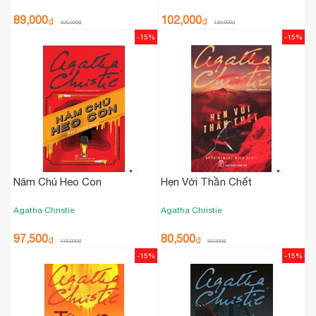
89,000
102,000
₫
₫
105,000
₫
120,000
₫
-15%
-15%
Năm Chú Heo Con
Hẹn Với Thần Chết
Agatha Christie
Agatha Christie
97,500
80,500
₫
₫
115,000
₫
95,000
₫
-15%
-15%