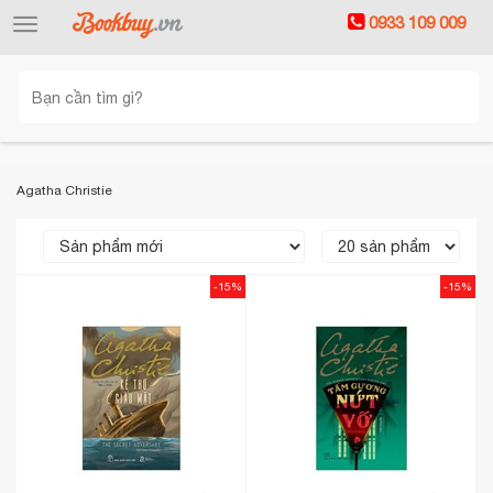
0933 109 009
Toggle
navigation
Agatha Christie
-15%
-15%