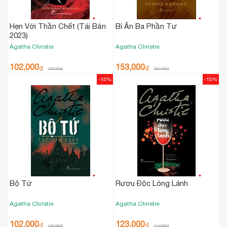
Hẹn Với Thần Chết (Tái Bản
Bí Ẩn Ba Phần Tư
2023)
Agatha Christie
Agatha Christie
102,000
153,000
₫
₫
120,000
₫
180,000
₫
-15%
-15%
Bộ Tứ
Rượu Độc Lóng Lánh
Agatha Christie
Agatha Christie
102,000
123,000
₫
₫
120,000
₫
145,000
₫