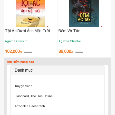
Tội Ác Dưới Ánh Mặt Trời
Đêm Vô Tận
Agatha Christie
Agatha Christie
102,000
89,000
₫
₫
120,000
₫
105,000
₫
Tìm kiếm nâng cao
Danh mục
Truyện tranh
Flashcard, Thẻ Học Online
Artbook & Sách tranh