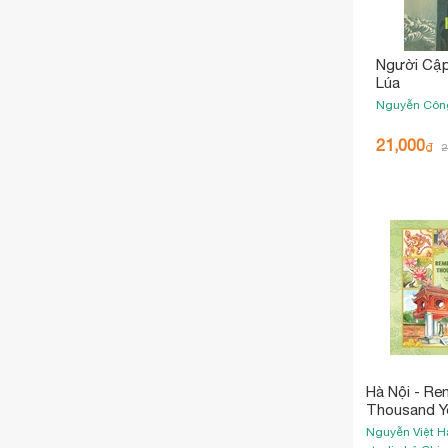
Người Cậ
Lúa
Nguyễn Côn
21,000
₫
2
Hà Nội - R
Thousand Y
Nguyễn Việt 