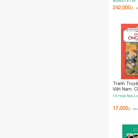
studio
Lê Chi
242,000
₫
2
Tranh Truyệ
Việt Nam: 
Gióng (Tái 
Tô Hoài
Mai L
17,000
₫
20