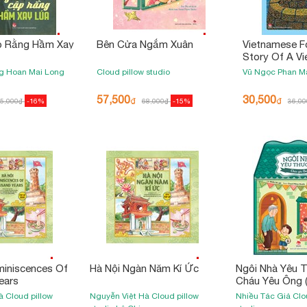
p Rằng Hầm Xay
Bên Cửa Ngắm Xuân
Vietnamese Fo
Story Of A V
Cinderella - 
g Hoan
Mai Long
Cloud pillow studio
Vũ Ngọc Phan
M
Cám
57,500
30,500
₫
₫
5,000
₫
-16%
68,000
₫
-15%
36,00
eminiscences Of
Hà Nội Ngàn Năm Kí Ức
Ngôi Nhà Yêu 
ears
Cháu Yêu Ông 
2022)
Hà
Cloud pillow
Nguyễn Việt Hà
Cloud pillow
Nhiều Tác Giả
Clo