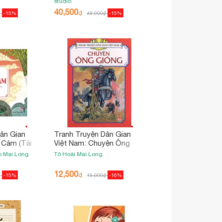
studio
40,500
₫
₫
-15%
48,000
₫
-15%
ân Gian
Tranh Truyện Dân Gian
 Cám (Tái
Việt Nam: Chuyện Ông
Gióng (Tái Bản 2018)
io
Mai Long
Tô Hoài
Mai Long
12,500
₫
₫
-15%
15,000
₫
-16%