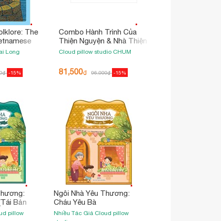
lklore: The
Combo Hành Trình Của
ietnamese
Thiện Nguyện & Nhà Thiện
Truyện Tấm
Nguyện Nhí
ai Long
Cloud pillow studio
CHUM
81,500
₫
0
₫
-15%
96,000
₫
-15%
Thương:
Ngôi Nhà Yêu Thương:
(Tái Bản
Cháu Yêu Bà
ud pillow
Nhiều Tác Giả
Cloud pillow