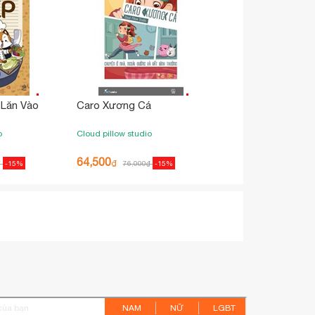
 Lăn Vào
Caro Xương Cá
o
Cloud pillow studio
64,500
₫
₫
-15%
76,000
₫
-15%
NAM
NỮ
LGBT