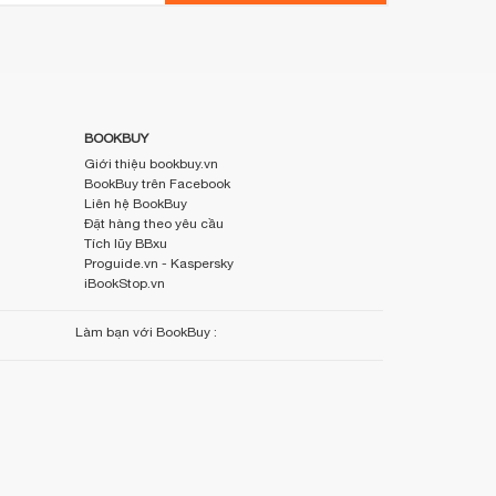
BOOKBUY
Giới thiệu bookbuy.vn
BookBuy trên Facebook
Liên hệ BookBuy
Đặt hàng theo yêu cầu
Tích lũy BBxu
Proguide.vn - Kaspersky
iBookStop.vn
Làm bạn với BookBuy :