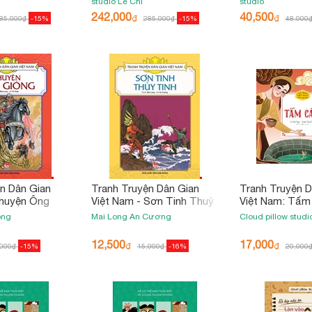
studio
Lê Chi
studio
242,000
40,500
₫
₫
85,000
₫
-15%
285,000
₫
-15%
48,000
n Dân Gian
Tranh Truyện Dân Gian
Tranh Truyện D
Chuyện Ông
Việt Nam - Sơn Tinh Thuỷ
Việt Nam: Tấm
Bản 2023)
Tinh (Tái Bản 2019)
Bản 2020)
ong
Mai Long
An Cương
Cloud pillow stud
12,500
17,000
₫
₫
,000
₫
-15%
15,000
₫
-16%
20,000