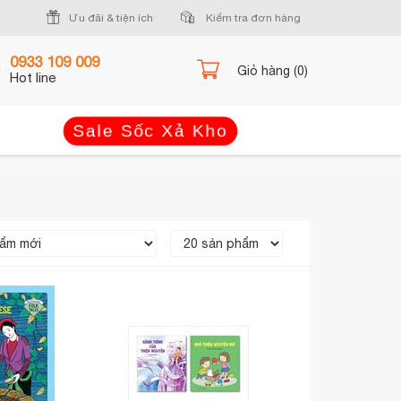
Ưu đãi & tiện ích
Kiểm tra đơn hàng
0933 109 009
Giỏ hàng (0)
Hot line
Sale Sốc Xả Kho