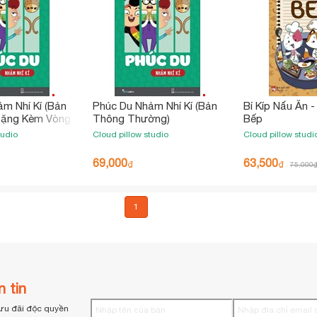
m Nhí Kí (Bản
Phúc Du Nhảm Nhí Kí (Bản
Bí Kíp Nấu Ăn -
 Tặng Kèm Vòng
Thông Thường)
Bếp
tudio
Cloud pillow studio
Cloud pillow studi
69,000
63,500
₫
₫
75,000
1
 tin
ưu đãi độc quyền