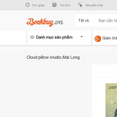
Trợ giúp
Tin tức
Khuyến mãi
Tất cả
Danh mục sản phẩm
Giảm th
Cloud pillow studio,Mai Long