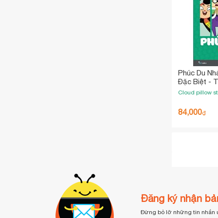
Phúc Du Nhả
Đặc Biệt -
Tay)
Cloud pillow s
84,000
₫
Đăng ký nhận bản
Đừng bỏ lỡ những tin nhắn 