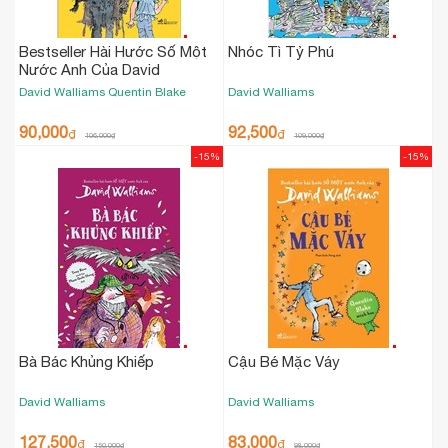
Bestseller Hài Hước Số Một
Nhóc Tì Tỷ Phú
Nước Anh Của David
Walliams - Ông Thối Hoắc
David Walliams
Quentin Blake
David Walliams
90,000
92,500
₫
₫
106,000
₫
109,000
₫
-15%
-15%
Bà Bác Khủng Khiếp
Cậu Bé Mặc Váy
David Walliams
David Walliams
127,500
83,000
₫
₫
150,000
₫
98,000
₫