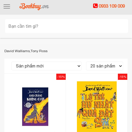
0933 109 009
Toggle
navigation
David Walliams,Tony Ross
-15%
-15%