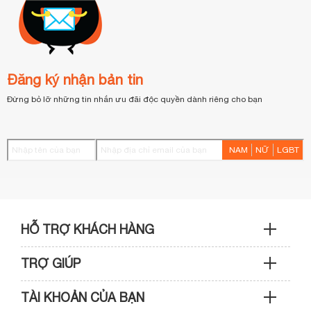
Đăng ký nhận bản tin
Đừng bỏ lỡ những tin nhắn ưu đãi độc quyền dành riêng cho bạn
NAM
NỮ
LGBT
HỖ TRỢ KHÁCH HÀNG
TRỢ GIÚP
Sản phẩm & Đơn hàng: 0933 109 009
TÀI KHOẢN CỦA BẠN
Hướng dẫn mua hàng
Kỹ thuật & Bảo hành: 0989 439 986