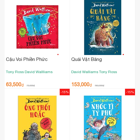
Cậu Voi Phiền Phức
Quái Vật Băng
Tony Ross
David Wallliams
David Walliams
Tony Ross
63,500
153,000
₫
₫
75,000
₫
180,000
₫
-15%
-15%