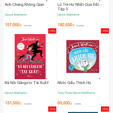
Anh Chàng Không Gian
Lũ Trẻ Hư Nhất Quả Đất -
Tập 3
David Walliams
David Walliams
157,000
182,500
₫
₫
185,000
₫
215,000
₫
-15%
-15%
Bà Nội Găngxtơ Tái Xuất!
Nhóc Gấu Thích Hù
David Walliams
Tony Ross
David Wallliams
131,500
63,500
₫
₫
155,000
₫
75,000
₫
-15%
-15%