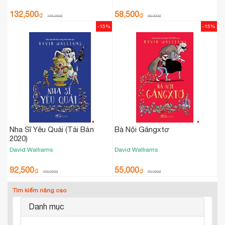
132,500
58,500
₫
₫
156,000
₫
69,000
₫
-15%
-15%
Nha Sĩ Yêu Quái (Tái Bản
Bà Nội Găngxtơ
2020)
David Walliams
David Walliams
92,500
55,000
₫
₫
109,000
₫
65,000
₫
Tìm kiếm nâng cao
Danh mục