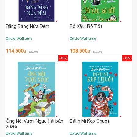
Băng Đảng Nửa Đêm
Bố Xấu, Bố Tốt
David Walliams
David Walliams
114,500
108,500
₫
₫
135,000
₫
128,000
₫
-15%
-15%
Ông Nội Vượt Ngục (tái bản
Bánh Mì Kẹp Chuột
2026)
David Walliams
David Walliams