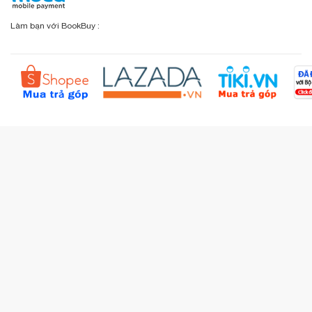
Chính sách đổi - trả
Sơ đồ đường đi
Làm bạn với BookBuy :
Liên hệ BookBuy
Sản phẩm yêu thích
Chính sách bồi hoàn
Đặt hàng theo yêu cầu
Kiểm tra đơn hàng
Câu hỏi thường gặp (FAQs)
Tích lũy BBxu
Proguide.vn - Kaspersky
iBookStop.vn