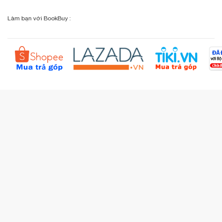
Chính sách đổi - trả
Sơ đồ đường đi
Làm bạn với BookBuy :
Liên hệ BookBuy
Sản phẩm yêu thích
Chính sách bồi hoàn
Đặt hàng theo yêu cầu
Kiểm tra đơn hàng
Câu hỏi thường gặp (FAQs)
Tích lũy BBxu
Proguide.vn - Kaspersky
iBookStop.vn