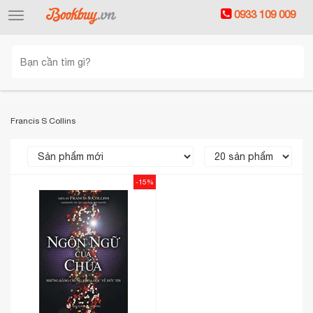
0933 109 009
Toggle
navigation
Francis S Collins
-15%