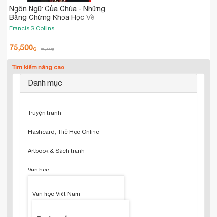
Ngôn Ngữ Của Chúa - Những
Bằng Chứng Khoa Học Về
Đức Tin (Tái bản)
Francis S Collins
75,500
₫
89,000
₫
Tìm kiếm nâng cao
Danh mục
Truyện tranh
Flashcard, Thẻ Học Online
Artbook & Sách tranh
Văn học
Văn học Việt Nam