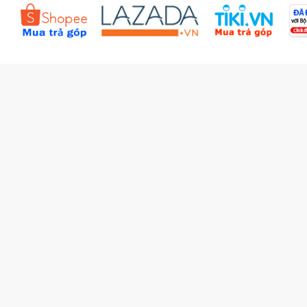
Đặt hàng theo yêu cầu
Kiểm tra đơn hàng
Câu hỏi thường gặp (FAQs)
Tích lũy BBxu
Proguide.vn - Kaspersky
iBookStop.vn