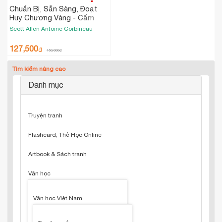
Chuẩn Bị, Sẵn Sàng, Đoạt
Huy Chương Vàng - Cẩm
Nang Lí Thú Về Các Môn Thể
Scott Allen
Antoine Corbineau
Thao Olympic
127,500
₫
150,000
₫
Tìm kiếm nâng cao
Danh mục
Truyện tranh
Flashcard, Thẻ Học Online
Artbook & Sách tranh
Văn học
Văn học Việt Nam