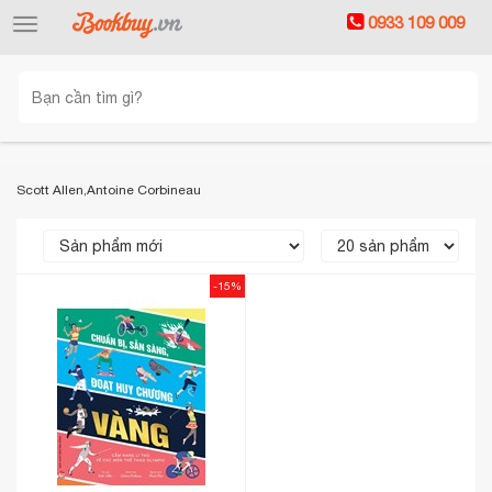
0933 109 009
Toggle
navigation
Scott Allen,Antoine Corbineau
-15%