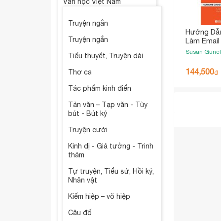
Văn học Việt Nam
Truyện ngắn
Hướng Dẫn
Truyện ngắn
Làm Email
Doanh Ngh
Susan Gunel
Tiểu thuyết, Truyện dài
144,500
Thơ ca
₫
Tác phẩm kinh điển
Tản văn – Tạp văn - Tùy
bút - Bút ký
Truyện cười
Kinh dị - Giả tưởng - Trinh
thám
Tự truyện, Tiểu sử, Hồi ký,
Nhân vật
Kiếm hiệp – võ hiệp
Câu đố