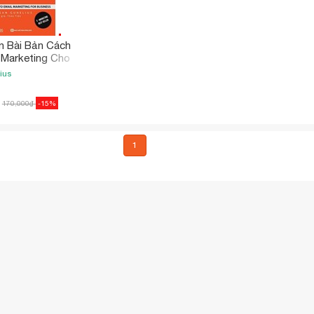
 Bài Bản Cách
 Marketing Cho
iệp
ius
170,000
₫
-15%
1