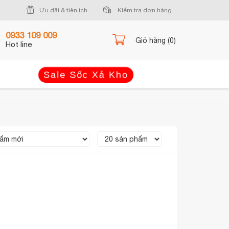
Ưu đãi & tiện ích
Kiểm tra đơn hàng
0933 109 009
Giỏ hàng (0)
Hot line
Sale Sốc Xả Kho