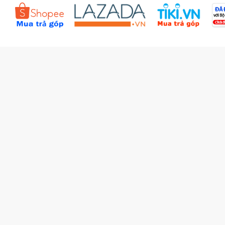
Đặt hàng theo yêu cầu
Kiểm tra đơn hàng
Câu hỏi thường gặp (FAQs)
Tích lũy BBxu
Proguide.vn - Kaspersky
iBookStop.vn