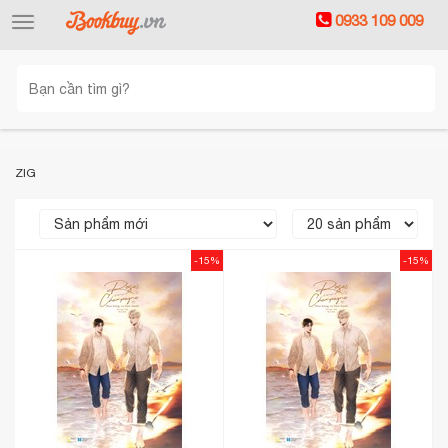
0933 109 009
Toggle
navigation
ZIG
-15%
-15%