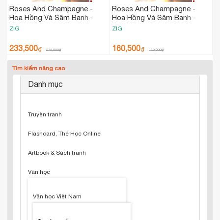
Roses And Champagne -
Roses And Champagne -
Hoa Hồng Và Sâm Banh -
Hoa Hồng Và Sâm Banh -
Tập 2 - Bản Đặc Biệt
Tập 2
ZIG
ZIG
233,500
160,500
₫
₫
275,000
₫
189,000
₫
Tìm kiếm nâng cao
Danh mục
Truyện tranh
Flashcard, Thẻ Học Online
Artbook & Sách tranh
Văn học
Văn học Việt Nam