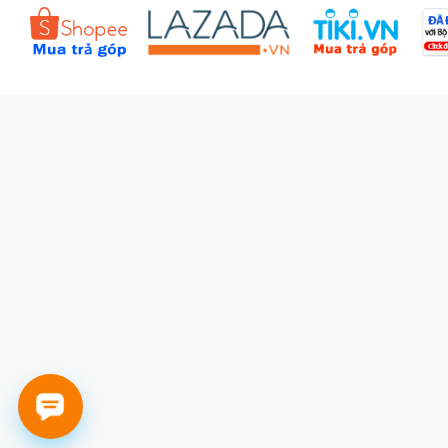
Đặt hàng theo yêu cầu
Kiểm tra đơn hàng
Câu hỏi thường gặp (FAQs)
Tích lũy BBxu
Proguide.vn - Kaspersky
iBookStop.vn