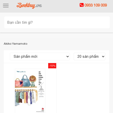
0933 109 009
Toggle
navigation
Akiko Yamamoto
-15%