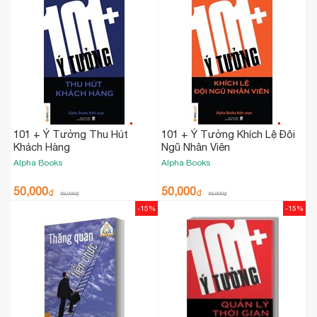
101 + Ý Tưởng Thu Hút
101 + Ý Tưởng Khích Lệ Đội
Khách Hàng
Ngũ Nhân Viên
Alpha Books
Alpha Books
50,000
50,000
₫
₫
59,000
₫
59,000
₫
-15%
-15%