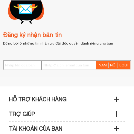
Đăng ký nhận bản tin
Đừng bỏ lỡ những tin nhắn ưu đãi độc quyền dành riêng cho bạn
NAM
NỮ
LGBT
HỖ TRỢ KHÁCH HÀNG
TRỢ GIÚP
Sản phẩm & Đơn hàng: 0933 109 009
TÀI KHOẢN CỦA BẠN
Hướng dẫn mua hàng
Kỹ thuật & Bảo hành: 0989 439 986