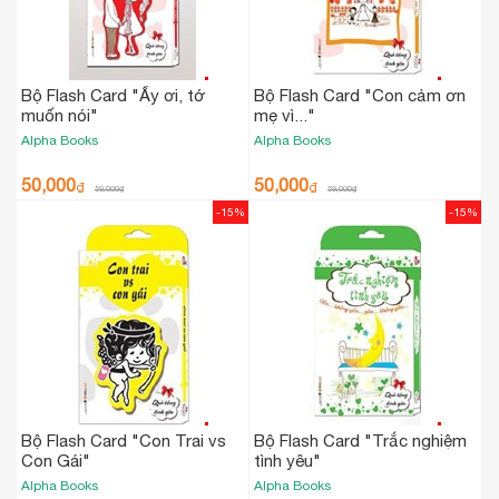
Bộ Flash Card "Ấy ơi, tớ
Bộ Flash Card "Con cảm ơn
muốn nói"
mẹ vì..."
Alpha Books
Alpha Books
50,000
50,000
₫
₫
59,000
₫
59,000
₫
-15%
-15%
Bộ Flash Card "Con Trai vs
Bộ Flash Card "Trắc nghiệm
Con Gái"
tình yêu"
Alpha Books
Alpha Books