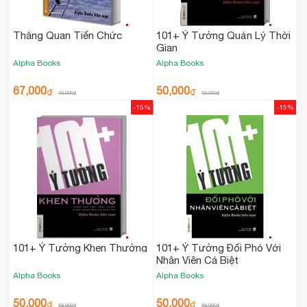
Thăng Quan Tiến Chức
101+ Ý Tưởng Quản Lý Thời
Gian
Alpha Books
Alpha Books
67,000
50,000
₫
₫
79,000
₫
59,000
₫
-15%
-15%
101+ Ý Tưởng Khen Thưởng
101+ Ý Tưởng Đối Phó Với
Nhân Viên Cá Biệt
Alpha Books
Alpha Books
50,000
50,000
₫
₫
59,000
₫
59,000
₫