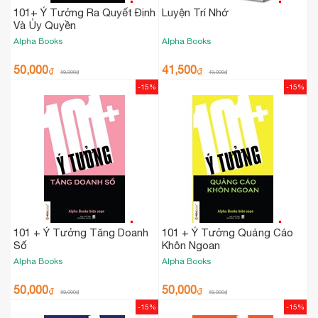
101+ Ý Tưởng Ra Quyết Định
Luyện Trí Nhớ
Và Ủy Quyền
Alpha Books
Alpha Books
50,000
41,500
₫
₫
59,000
₫
49,000
₫
-15%
-15%
101 + Ý Tưởng Tăng Doanh
101 + Ý Tưởng Quảng Cáo
Số
Khôn Ngoan
Alpha Books
Alpha Books
50,000
50,000
₫
₫
59,000
₫
59,000
₫
-15%
-15%