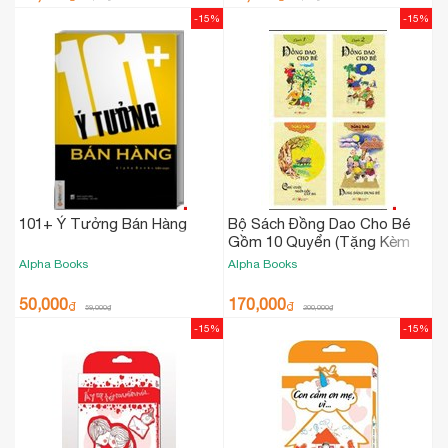
-15%
-15%
101+ Ý Tưởng Bán Hàng
Bộ Sách Đồng Dao Cho Bé
Gồm 10 Quyển (Tặng Kèm
Đĩa CD)
Alpha Books
Alpha Books
50,000
170,000
₫
₫
59,000
₫
200,000
₫
-15%
-15%