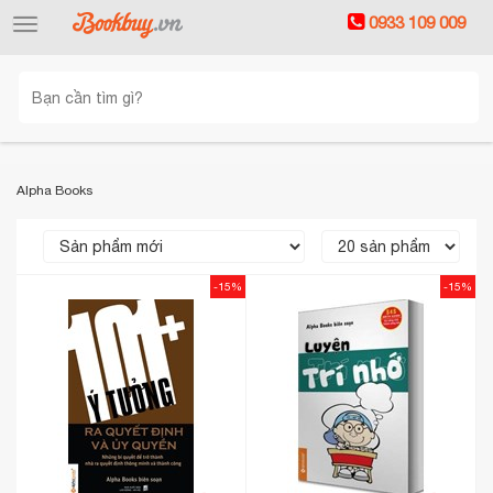
0933 109 009
Toggle
navigation
Alpha Books
-15%
-15%