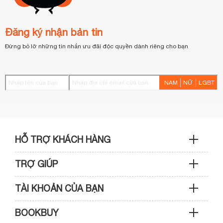
Đăng ký nhận bản tin
Đừng bỏ lỡ những tin nhắn ưu đãi độc quyền dành riêng cho bạn
NAM
NỮ
LGBT
HỖ TRỢ KHÁCH HÀNG
TRỢ GIÚP
Sản phẩm & Đơn hàng: 0933 109 009
TÀI KHOẢN CỦA BẠN
Hướng dẫn mua hàng
Kỹ thuật & Bảo hành: 0989 439 986
BOOKBUY
Cập nhật tài khoản
Phương thức thanh toán