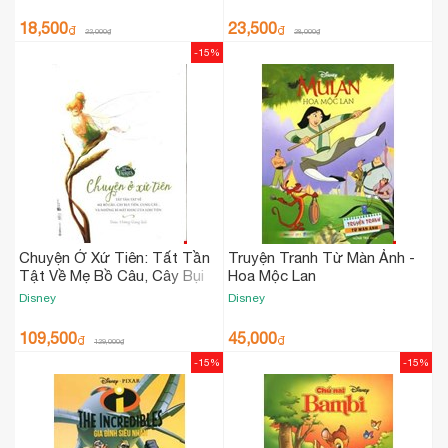
18,500
23,500
₫
₫
22,000
₫
28,000
₫
-15%
Chuyện Ở Xứ Tiên: Tất Tần
Truyện Tranh Từ Màn Ảnh -
Tật Về Mẹ Bồ Câu, Cây Bụi
Hoa Mộc Lan
Tiên, Cung Cây...Và Những Bí
Disney
Disney
Mật Khác Của Loài Tiên
109,500
45,000
₫
₫
129,000
₫
-15%
-15%