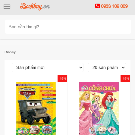
0933 109 009
Toggle
navigation
Disney
-15%
-15%