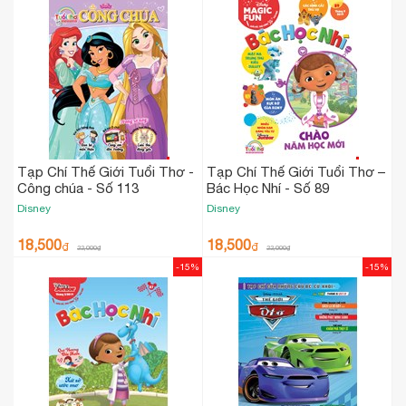
Tạp Chí Thế Giới Tuổi Thơ -
Tạp Chí Thế Giới Tuổi Thơ –
Công chúa - Số 113
Bác Học Nhí - Số 89
Disney
Disney
18,500
18,500
₫
₫
22,000
₫
22,000
₫
-15%
-15%