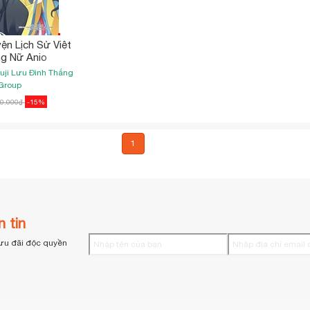
ện Lịch Sử Việt
g Nữ Anio
uji
Lưu Đình Thắng
Group
0,000
₫
-15%
1
 tin
ưu đãi độc quyền