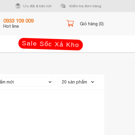
Ưu đãi & tiện ích
Kiểm tra đơn hàng
0933 109 009
Giỏ hàng (0)
Hot line
Sale Sốc Xả Kho