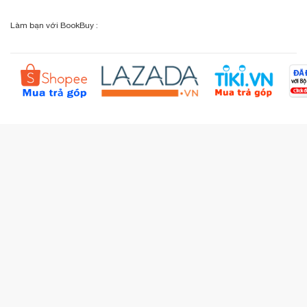
Chính sách đổi - trả
Sơ đồ đường đi
Làm bạn với BookBuy :
Liên hệ BookBuy
Sản phẩm yêu thích
Chính sách bồi hoàn
Đặt hàng theo yêu cầu
Kiểm tra đơn hàng
Câu hỏi thường gặp (FAQs)
Tích lũy BBxu
Proguide.vn - Kaspersky
iBookStop.vn