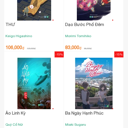
THƯ
Dạo Bước Phố Đêm
Keigo Higashino
Morimi Tomihiko
106,000
83,000
₫
₫
125,000
₫
98,000
₫
-15%
-15%
Ảo Linh Kỳ
Ba Ngày Hạnh Phúc
Quỷ Cổ Nữ
Miaki Sugaru