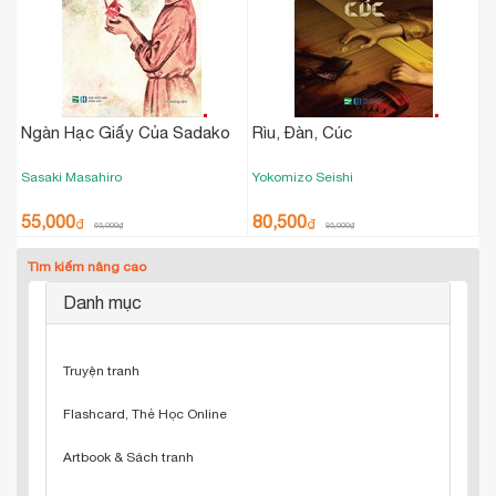
Ngàn Hạc Giấy Của Sadako
Rìu, Đàn, Cúc
Sasaki Masahiro
Yokomizo Seishi
55,000
80,500
₫
₫
65,000
₫
95,000
₫
Tìm kiếm nâng cao
Danh mục
Truyện tranh
Flashcard, Thẻ Học Online
Artbook & Sách tranh