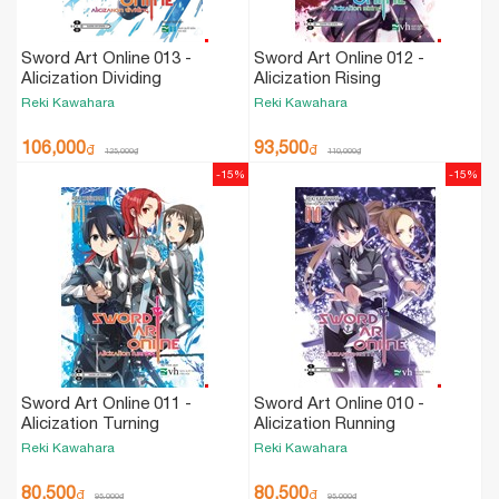
Sword Art Online 013 -
Sword Art Online 012 -
Alicization Dividing
Alicization Rising
Reki Kawahara
Reki Kawahara
106,000
93,500
₫
₫
125,000
₫
110,000
₫
-15%
-15%
Sword Art Online 011 -
Sword Art Online 010 -
Alicization Turning
Alicization Running
Reki Kawahara
Reki Kawahara
80,500
80,500
₫
₫
95,000
₫
95,000
₫