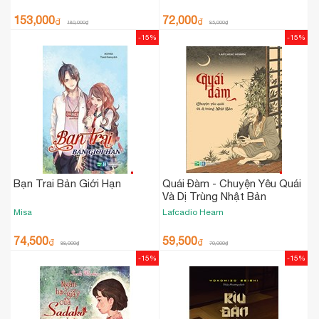
153,000
72,000
₫
₫
180,000
₫
85,000
₫
-15%
-15%
Bạn Trai Bản Giới Hạn
Quái Đàm - Chuyện Yêu Quái
Và Dị Trùng Nhật Bản
Misa
Lafcadio Hearn
74,500
59,500
₫
₫
88,000
₫
70,000
₫
-15%
-15%