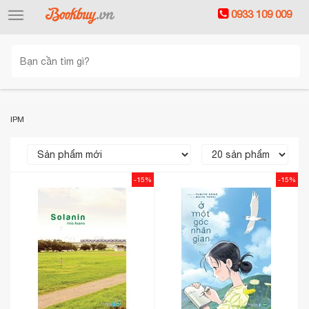
0933 109 009
Toggle
navigation
IPM
-15%
-15%