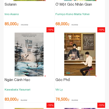
Solanin
Ở Một Góc Nhân Gian
Inio Asano
Fumiyo Kono
Maita Yohei
85,000
68,000
₫
₫
100,000
₫
80,000
₫
-15%
-15%
Ngàn Cánh Hạc
Góc Phố
Kawabata Yasunari
Vệ Ly
83,000
76,500
₫
₫
98,000
₫
90,000
₫
-15%
-15%