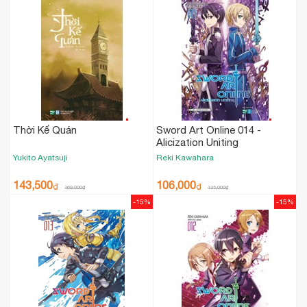
Thời Kế Quán
Sword Art Online 014 -
Alicization Uniting
Yukito Ayatsuji
Reki Kawahara
143,500
106,000
₫
₫
169,000
₫
125,000
₫
-15%
-15%