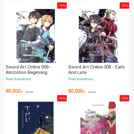
-15%
-15%
Sword Art Online 009 -
Sword Art Online 008 - Early
Alicization Beginning
And Late
Reki Kawahara
Reki Kawahara
80,500
80,500
₫
₫
95,000
₫
95,000
₫
-15%
-15%