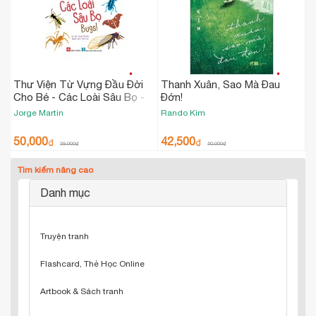
Thư Viện Từ Vựng Đầu Đời
Thanh Xuân, Sao Mà Đau
Cho Bé - Các Loài Sâu Bọ -
Đớn!
Bugs!
Jorge Martin
Rando Kim
50,000
42,500
₫
₫
59,000
₫
50,000
₫
Tìm kiếm nâng cao
Danh mục
Truyện tranh
Flashcard, Thẻ Học Online
Artbook & Sách tranh