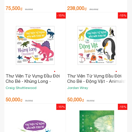
75,500
238,000
₫
₫
89,000
₫
280,000
₫
-15%
-15%
Thư Viện Từ Vựng Đầu Đời
Thư Viện Từ Vựng Đầu Đời
Cho Bé - Khủng Long -
Cho Bé - Động Vật - Animals!
Dinosaurs!
Craig Shuttlewood
Jordan Wray
50,000
50,000
₫
₫
59,000
₫
59,000
₫
-15%
-15%