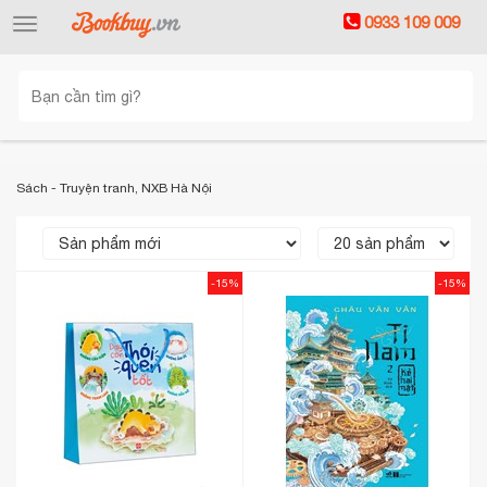
0933 109 009
Toggle
navigation
Sách - Truyện tranh, NXB Hà Nội
-15%
-15%