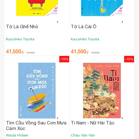
Tớ Là Ghế Nhỏ
Tớ Là Cái Ô
Kazuhiko Toyota
Kazuhiko Toyota
41,500
41,500
₫
₫
49,000
₫
49,000
₫
-15%
-15%
Tìm Cầu Vồng Sau Cơn Mưa
Ti Nam - Nữ Hải Tặc
Cảm Xúc
Wada Hideki
Châu Văn Văn