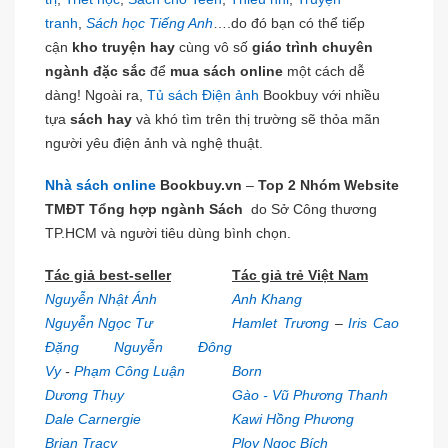
tranh
,
Sách học Tiếng Anh
….do đó bạn có thể tiếp
cận
kho truyện hay
cùng vô số
giáo trình chuyên
ngành đặc sắc
để
mua sách online
một cách dễ
dàng! Ngoài ra,
Tủ sách Điện ảnh
Bookbuy với nhiều
tựa
sách hay
và khó tìm trên thị trường sẽ thỏa mãn
người yêu điện ảnh và nghệ thuật.
Nhà sách online
Bookbuy.vn
–
Top 2 Nhóm Website
TMĐT Tổng hợp ngành Sách
do Sở Công thương
TP.HCM và người tiêu dùng bình chọn.
Tác giả best-seller
Tác giả trẻ Việt Nam
Nguyễn Nhật Ánh
Anh Khang
Nguyễn Ngọc Tư
Hamlet Trương
–
Iris Cao
Đặng Nguyễn Đông
Vy
-
Phạm Công Luận
Born
Dương Thụy
Gào - Vũ Phương Thanh
Dale Carnergie
Kawi Hồng Phương
Brian Tracy
Ploy Ngọc Bích