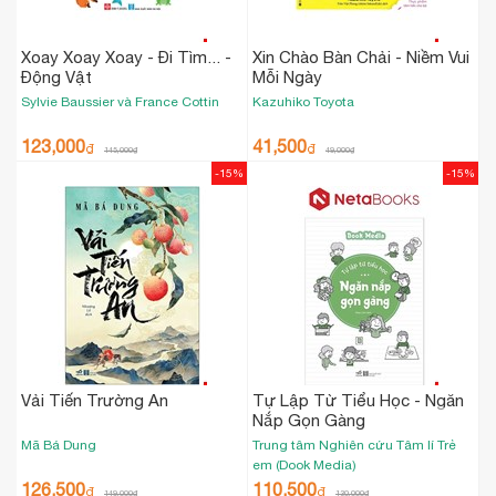
Xoay Xoay Xoay - Đi Tìm... -
Xin Chào Bàn Chải - Niềm Vui
Động Vật
Mỗi Ngày
Sylvie Baussier và France Cottin
Kazuhiko Toyota
123,000
41,500
₫
₫
145,000
₫
49,000
₫
-15%
-15%
Vải Tiến Trường An
Tự Lập Từ Tiểu Học - Ngăn
Nắp Gọn Gàng
Mã Bá Dung
Trung tâm Nghiên cứu Tâm lí Trẻ
em (Dook Media)
126,500
110,500
₫
₫
149,000
₫
130,000
₫