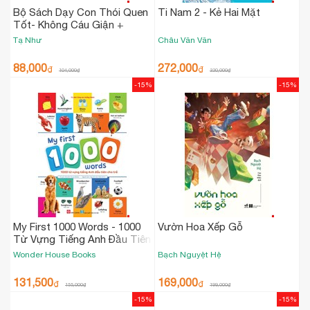
Bộ Sách Dạy Con Thói Quen
Ti Nam 2 - Kẻ Hai Mặt
Tốt- Không Cáu Giận +
Không Tham Lam + Không
Tạ Như
Châu Văn Văn
Ấm Ức + Không Xấu Hổ (Túi
4 Tập)
88,000
272,000
₫
₫
104,000
₫
320,000
₫
-15%
-15%
My First 1000 Words - 1000
Vườn Hoa Xếp Gỗ
Từ Vựng Tiếng Anh Đầu Tiên
Cho Trẻ
Wonder House Books
Bạch Nguyệt Hệ
131,500
169,000
₫
₫
155,000
₫
199,000
₫
-15%
-15%