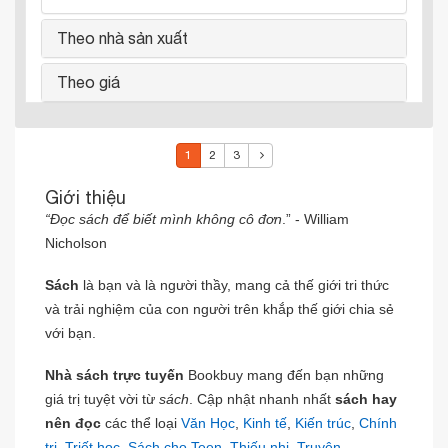
Theo nhà sản xuất
Theo giá
1
2
3
Giới thiệu
“Đọc sách để biết mình không cô đơn
.” - William
Nicholson
Sách
là bạn và là người thầy, mang cả thế giới tri thức
và trải nghiệm của con người trên khắp thế giới chia sẻ
với bạn.
Nhà sách trực tuyến
Bookbuy mang đến bạn những
giá trị tuyệt vời từ
sách
. Cập nhật nhanh nhất
sách hay
nên đọc
các thể loại
Văn Học
,
Kinh tế
,
Kiến trúc
,
Chính
trị
,
Triết học
,
Sách cho Teen
,
Thiếu nhi
,
Truyện