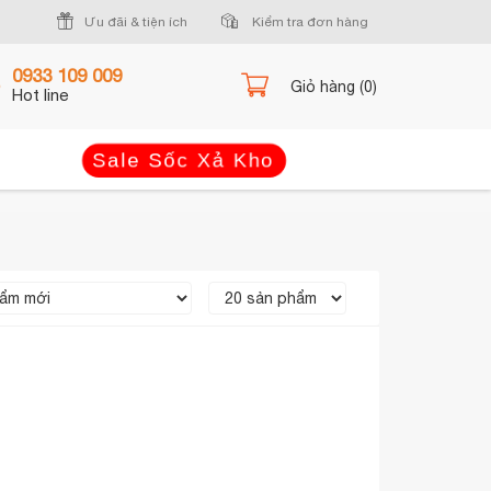
Ưu đãi & tiện ích
Kiểm tra đơn hàng
0933 109 009
Giỏ hàng (0)
Hot line
Sale Sốc Xả Kho