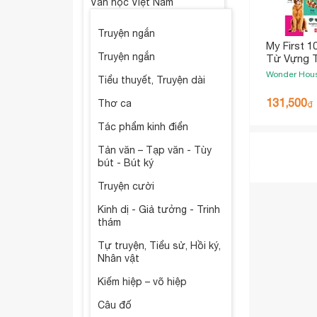
Văn học Việt Nam
Truyện ngắn
My First 1
Truyện ngắn
Từ Vựng T
Tiên Cho 
Wonder Hou
Tiểu thuyết, Truyện dài
131,500
Thơ ca
₫
Tác phẩm kinh điển
Tản văn – Tạp văn - Tùy
bút - Bút ký
Truyện cười
Kinh dị - Giả tưởng - Trinh
thám
Tự truyện, Tiểu sử, Hồi ký,
Nhân vật
Kiếm hiệp – võ hiệp
Câu đố