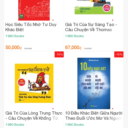
Học Siêu Tốc Nhờ Tư Duy
Giá Trị Của Sự Sáng Tạo -
Khác Biệt
Câu Chuyện Về Thomas
Edison
1980 Books
1980 Books
50,000
67,000
₫
₫
59,000
₫
79,000
₫
-15%
-15%
Giá Trị Của Lòng Trung Thực
10 Điều Khác Biệt Giữa Người
- Câu Chuyện Về Khổng Tử
Theo Đuổi Ước Mơ Và Người
Giết Chết Ước Mơ
1980 Books
1980 Books