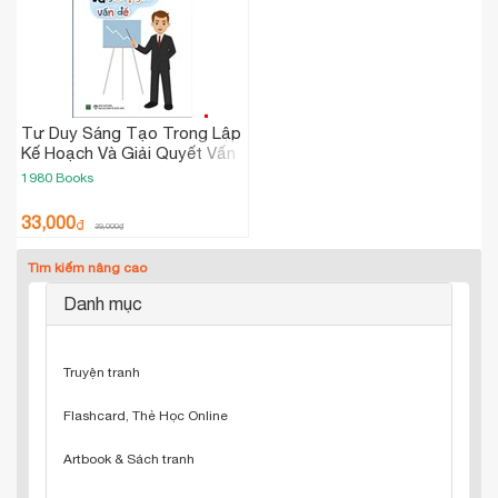
Tư Duy Sáng Tạo Trong Lập
Kế Hoạch Và Giải Quyết Vấn
Đề
1980 Books
33,000
₫
39,000
₫
Tìm kiếm nâng cao
Danh mục
Truyện tranh
Flashcard, Thẻ Học Online
Artbook & Sách tranh