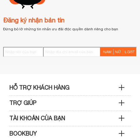
Đăng ký nhận bản tin
Đừng bỏ lỡ những tin nhắn ưu đãi độc quyền dành riêng cho bạn
NAM
NỮ
LGBT
HỖ TRỢ KHÁCH HÀNG
TRỢ GIÚP
Sản phẩm & Đơn hàng: 0933 109 009
TÀI KHOẢN CỦA BẠN
Hướng dẫn mua hàng
Kỹ thuật & Bảo hành: 0989 439 986
BOOKBUY
Cập nhật tài khoản
Phương thức thanh toán