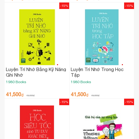
-15%
-15%
Luyện Trí Nhớ Bằng Kỹ Năng
Luyện Trí Nhớ Trong Học
Ghi Nhớ
Tập
1980 Books
1980 Books
41,500
41,500
₫
₫
49,000
₫
49,000
₫
-15%
-15%