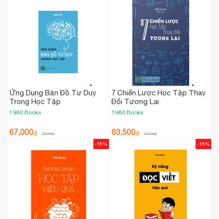
Ứng Dụng Bản Đồ Tư Duy
7 Chiến Lược Học Tập Thay
Trong Học Tập
Đổi Tương Lai
1980 Books
1980 Books
67,000
63,500
₫
₫
79,000
₫
75,000
₫
-15%
-15%