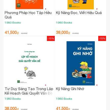
Phương Pháp Học Tập Hiệu
Kỹ Năng Đọc, Viết Hiệu Quả
Quả
1980 Books
1980 Books
41,500
38,000
₫
₫
49,000
₫
45,000
₫
-15%
-15%
Tư Duy Sáng Tạo Trong Lập
Kỹ Năng Ghi Nhớ
Kế Hoạch Giải Quyết Vấn Đề
1980 Books
1980 Books
38,000
41,500
₫
₫
45,000
₫
49,000
₫