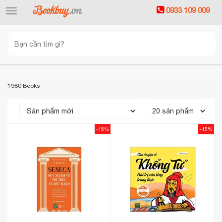
0933 109 009
Toggle
navigation
1980 Books
-15%
-15%