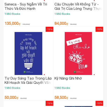
Seneca - Suy Ngẫm Về Tri
Câu Chuyện Về Khổng Tử -
Thức Và Đức Hạnh
Giá Trị Của Lòng Trung Thực
1980 Books
1980 Books
135,000
84,000
₫
₫
159,000
₫
99,000
₫
-15%
-15%
Tư Duy Sáng Tạo Trong Lập
Kỹ Năng Ghi Nhớ
Kế Hoạch Và Giải Quyết Vấn
Đề
1980 Books
1980 Books
50,000
58,500
₫
₫
59,000
₫
69,000
₫
-15%
-15%