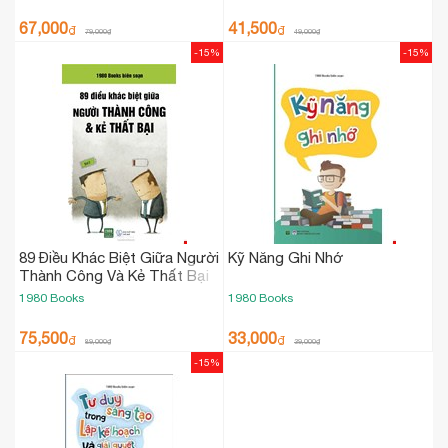
67,000
41,500
₫
₫
79,000
₫
49,000
₫
-15%
-15%
89 Điều Khác Biệt Giữa Người
Kỹ Năng Ghi Nhớ
Thành Công Và Kẻ Thất Bại
1980 Books
1980 Books
75,500
33,000
₫
₫
89,000
₫
39,000
₫
-15%