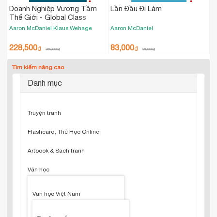
Doanh Nghiệp Vương Tầm
Lần Đầu Đi Làm
Thế Giới - Global Class
Aaron McDaniel
Klaus Wehage
Aaron McDaniel
228,500
83,000
₫
₫
269,000
₫
98,000
₫
Tìm kiếm nâng cao
Danh mục
Truyện tranh
Flashcard, Thẻ Học Online
Artbook & Sách tranh
Văn học
Văn học Việt Nam