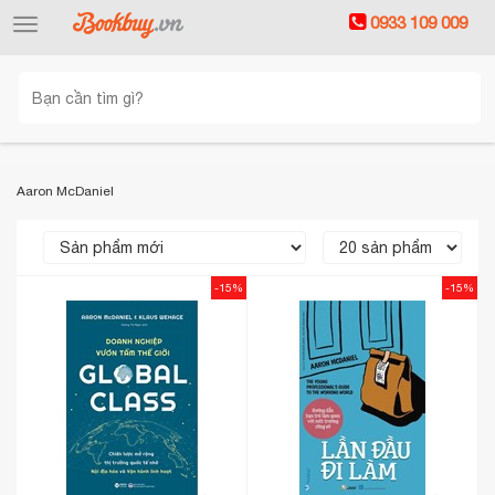
0933 109 009
Toggle
navigation
Aaron McDaniel
-15%
-15%