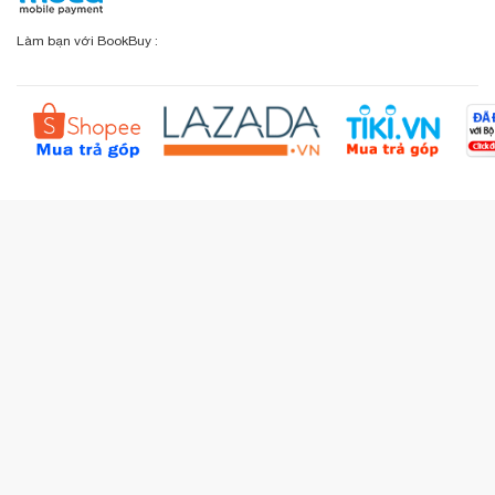
Chính sách đổi - trả
Sơ đồ đường đi
Làm bạn với BookBuy :
Liên hệ BookBuy
Sản phẩm yêu thích
Chính sách bồi hoàn
Đặt hàng theo yêu cầu
Kiểm tra đơn hàng
Câu hỏi thường gặp (FAQs)
Tích lũy BBxu
Proguide.vn - Kaspersky
iBookStop.vn