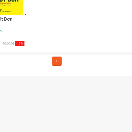
ốt Đơn
n
150,000
₫
-15%
1