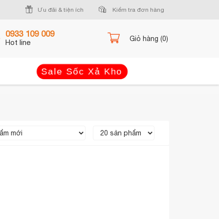
Ưu đãi & tiện ích
Kiểm tra đơn hàng
0933 109 009
Giỏ hàng (0)
Hot line
Sale Sốc Xả Kho