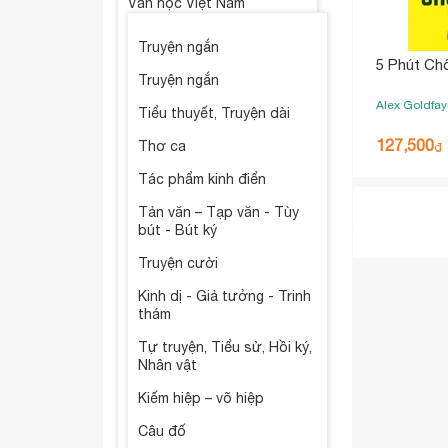
Văn học Việt Nam
Truyện ngắn
5 Phút Ch
Truyện ngắn
Alex Goldfay
Tiểu thuyết, Truyện dài
127,500
Thơ ca
₫
Tác phẩm kinh điển
Tản văn – Tạp văn - Tùy
bút - Bút ký
Truyện cười
Kinh dị - Giả tưởng - Trinh
thám
Tự truyện, Tiểu sử, Hồi ký,
Nhân vật
Kiếm hiệp – võ hiệp
Câu đố