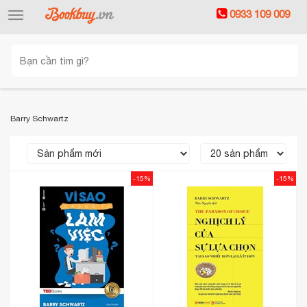
0933 109 009
Toggle
navigation
Barry Schwartz
-15%
-15%