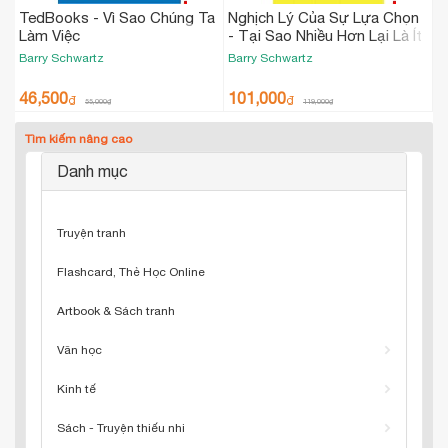
TedBooks - Vì Sao Chúng Ta
Nghịch Lý Của Sự Lựa Chọn
Làm Việc
- Tại Sao Nhiều Hơn Lại Là Ít
Hơn
Barry Schwartz
Barry Schwartz
46,500
101,000
₫
₫
55,000
₫
119,000
₫
Tìm kiếm nâng cao
Danh mục
Truyện tranh
Flashcard, Thẻ Học Online
Artbook & Sách tranh
Văn học
Kinh tế
Sách - Truyện thiếu nhi