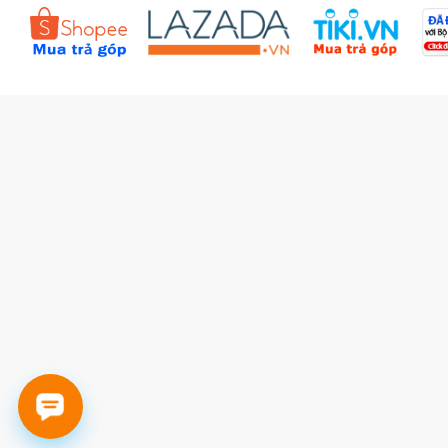
Đặt hàng theo yêu cầu
Kiểm tra đơn hàng
Câu hỏi thường gặp (FAQs)
Tích lũy BBxu
Proguide.vn - Kaspersky
iBookStop.vn