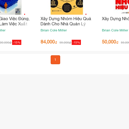
Giao Việc Đúng,
Xây Dựng Nhóm Hiệu Quả
Xây Dựng Nh
 Làm Việc Xuất
Dành Cho Nhà Quản Lý
Bận Rộn
ller
Brian Cole Miller
Brian Cole Miller
84,000
50,000
₫
₫
00,000
₫
-15%
99,000
₫
-15%
59,00
1