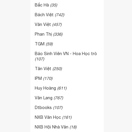
Bắc Hà
(35)
Bách Việt
(742)
Văn Việt
(457)
Phan Thị
(336)
TGM
(59)
Báo Sinh Viên VN - Hoa Học trò
(107)
Tân Việt
(250)
IPM
(170)
Huy Hoàng
(611)
Văn Lang
(767)
Dtbooks
(107)
NXB Văn Học
(161)
NXB Hội Nhà Văn
(18)