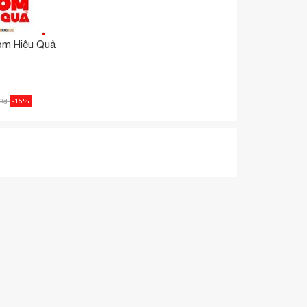
óm Hiệu Quả
0
₫
-15%