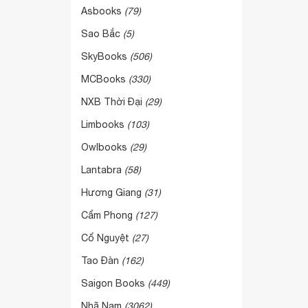
Asbooks
(79)
Sao Bắc
(5)
SkyBooks
(506)
MCBooks
(330)
NXB Thời Đại
(29)
Limbooks
(103)
Owlbooks
(29)
Lantabra
(58)
Hương Giang
(31)
Cẩm Phong
(127)
Cổ Nguyệt
(27)
Tao Đàn
(162)
Saigon Books
(449)
Nhã Nam
(3062)