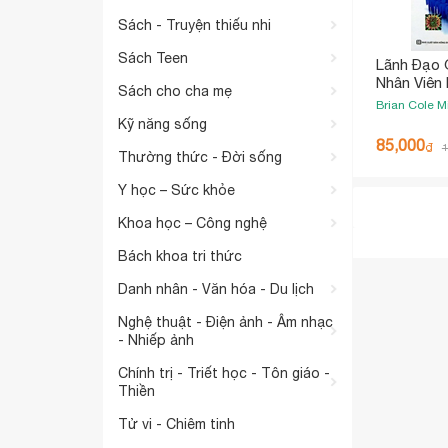
Sách - Truyện thiếu nhi
Sách Teen
Lãnh Đạo 
Nhân Viên
Sách cho cha mẹ
Chúng
Brian Cole Mi
Kỹ năng sống
85,000
₫
1
Thường thức - Đời sống
Y học – Sức khỏe
Khoa học – Công nghệ
Bách khoa tri thức
Danh nhân - Văn hóa - Du lịch
Nghệ thuật - Điện ảnh - Âm nhạc
- Nhiếp ảnh
Chính trị - Triết học - Tôn giáo -
Thiền
Tử vi - Chiêm tinh