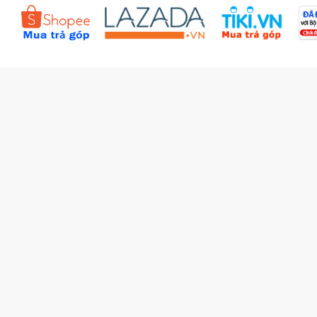
Đặt hàng theo yêu cầu
Kiểm tra đơn hàng
Câu hỏi thường gặp (FAQs)
Tích lũy BBxu
Proguide.vn - Kaspersky
iBookStop.vn