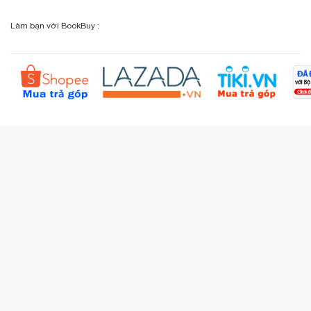
Chính sách đổi - trả
Sơ đồ đường đi
Làm bạn với BookBuy :
Liên hệ BookBuy
Sản phẩm yêu thích
Chính sách bồi hoàn
Đặt hàng theo yêu cầu
Kiểm tra đơn hàng
Câu hỏi thường gặp (FAQs)
Tích lũy BBxu
Proguide.vn - Kaspersky
iBookStop.vn