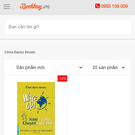
0933 109 009
Toggle
navigation
Chris Baréz Brown
-15%