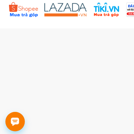
Đặt hàng theo yêu cầu
Kiểm tra đơn hàng
Câu hỏi thường gặp (FAQs)
Tích lũy BBxu
Proguide.vn - Kaspersky
iBookStop.vn