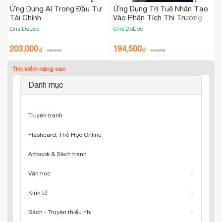
Ứng Dụng AI Trong Đầu Tư
Ứng Dụng Trí Tuệ Nhân Tạo
Tài Chính
Vào Phân Tích Thi Trường
Chứng Khoán
Cris DoLoc
Cris DoLoc
203,000
194,500
₫
₫
239,000
₫
229,000
₫
Tìm kiếm nâng cao
Danh mục
Truyện tranh
Flashcard, Thẻ Học Online
Artbook & Sách tranh
Văn học
Kinh tế
Sách - Truyện thiếu nhi