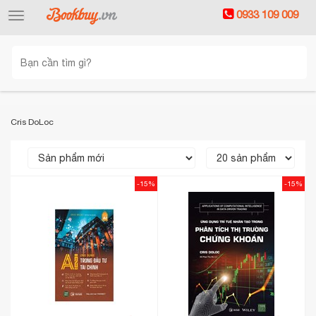
0933 109 009
Toggle
navigation
Cris DoLoc
-15%
-15%