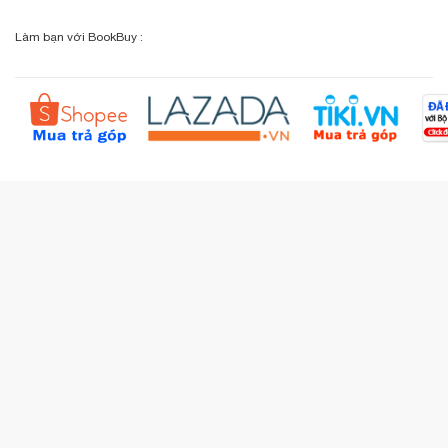
Chính sách đổi - trả
Sơ đồ đường đi
Làm bạn với BookBuy :
Liên hệ BookBuy
Sản phẩm yêu thích
Chính sách bồi hoàn
Đặt hàng theo yêu cầu
Kiểm tra đơn hàng
Câu hỏi thường gặp (FAQs)
Tích lũy BBxu
Proguide.vn - Kaspersky
iBookStop.vn