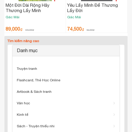
Một Đời Dài Rộng Hãy
Yêu Lấy Mình Để Thương
Thương Lấy Mình
Lấy Đời
Gác Mái
Gác Mái
89,000
74,500
₫
₫
105,000
₫
88,000
₫
Tìm kiếm nâng cao
Danh mục
Truyện tranh
Flashcard, Thẻ Học Online
Artbook & Sách tranh
Văn học
Kinh tế
Sách - Truyện thiếu nhi