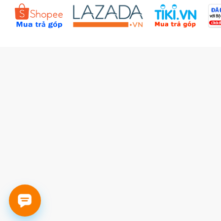
Đặt hàng theo yêu cầu
Kiểm tra đơn hàng
Câu hỏi thường gặp (FAQs)
Tích lũy BBxu
Proguide.vn - Kaspersky
iBookStop.vn