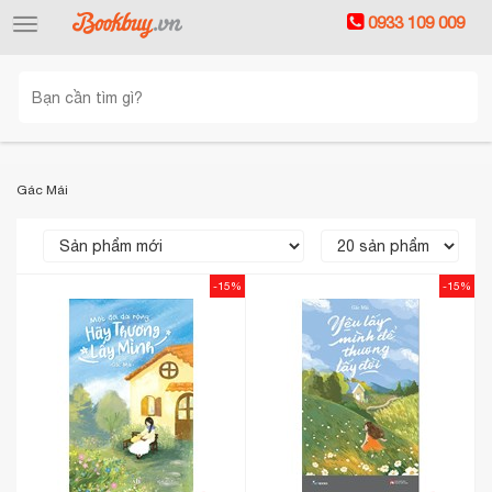
0933 109 009
Toggle
navigation
Gác Mái
-15%
-15%