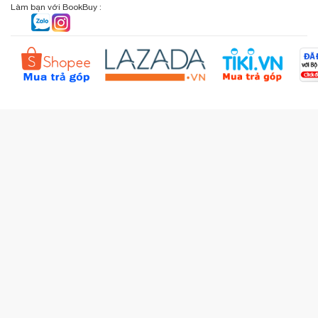
Sơ đồ đường đi
Làm bạn với BookBuy :
Liên hệ BookBuy
Sản phẩm yêu thích
Chính sách bồi hoàn
Đặt hàng theo yêu cầu
Kiểm tra đơn hàng
Câu hỏi thường gặp (FAQs)
Tích lũy BBxu
Proguide.vn - Kaspersky
iBookStop.vn