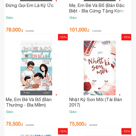
Đừng Gọi Em Là Ký Ức
Mẹ, Em Bé Và Bố (Bản Đặc
Biệt - Bìa Cứng Tặng Kèm
Bookmark)
Gào
Gào
78,000
101,000
₫
₫
92,000
₫
119,000
₫
-15%
-15%
Mẹ, Em Bé Và Bố (Bản
Nhật Ký Son Môi (Tái Bản
Thường - Bìa Mềm)
2017)
Gào
Gào
75,500
75,500
₫
₫
89,000
₫
89,000
₫
-15%
-15%