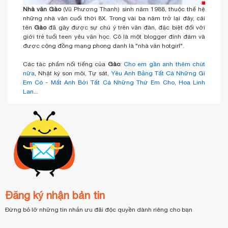
Nhà văn Gào
(Vũ Phương Thanh) sinh năm 1988, thuộc thế hệ
những nhà văn cuối thời 8X. Trong vài ba năm trở lại đây, cái
tên
Gào
đã gây được sự chú ý trên văn đàn, đặc biệt đối với
giới trẻ tuổi teen yêu văn học. Cô là một blogger đính đám và
được cộng đồng mạng phong danh là "nhà văn hotgirl".
Các tác phẩm nổi tiếng của
Gào
:
Cho em gần anh thêm chút
nữa
, Nhật ký son môi, Tự sát,
Yêu Anh Bằng Tất Cả Những Gì
Em Có - Mất Anh Bởi Tất Cả Những Thứ Em Cho
,
Hoa Linh
Lan
...
Đăng ký nhận bản tin
Đừng bỏ lỡ những tin nhắn ưu đãi độc quyền dành riêng cho bạn