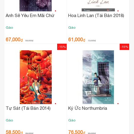
Anh Sẽ Yêu Em Mãi Chứ
Hoa Linh Lan (Tái Bản 2018)
Gào
Gào
67,000
61,000
₫
₫
89,000
₫
72,000
₫
-15%
-15%
Tự Sát (Tái Bản 2014)
Ký Ức Northumbria
Gào
Gào
58,500
76,500
₫
₫
69,000
₫
90,000
₫