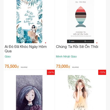
Ai Đó Đã Khóc Ngày Hôm
Chúng Ta Rồi Sẽ Ổn Thôi
Qua
Gào
Minh Nhật
Gào
75,500
73,000
₫
₫
89,000
₫
86,000
₫
-24%
-15%