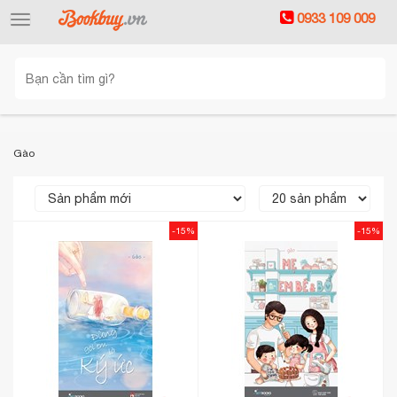
0933 109 009
Toggle
navigation
Gào
-15%
-15%