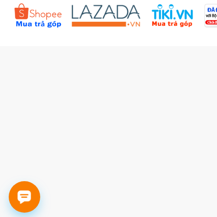
Đặt hàng theo yêu cầu
Kiểm tra đơn hàng
Câu hỏi thường gặp (FAQs)
Tích lũy BBxu
Proguide.vn - Kaspersky
iBookStop.vn