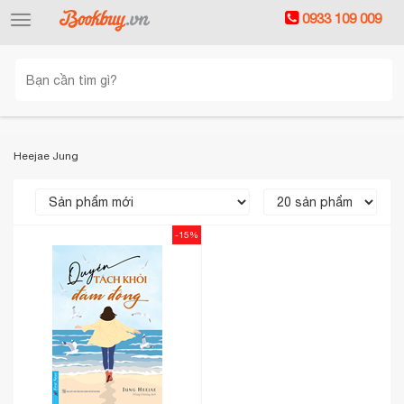
0933 109 009
Toggle
navigation
Heejae Jung
-15%