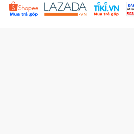
Đặt hàng theo yêu cầu
Kiểm tra đơn hàng
Câu hỏi thường gặp (FAQs)
Tích lũy BBxu
Proguide.vn - Kaspersky
iBookStop.vn