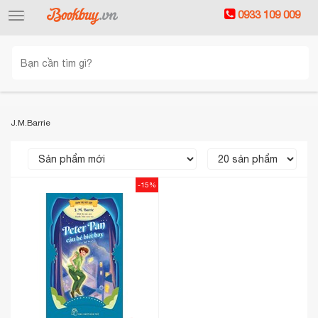
0933 109 009
Toggle
navigation
J.M.Barrie
-15%