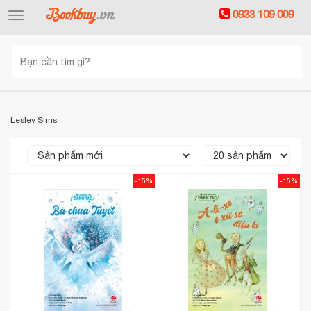
0933 109 009
Toggle
navigation
Lesley Sims
-15%
-15%