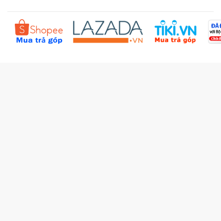
Sản phẩm yêu thích
Chính sách bồi hoàn
Đặt hàng theo yêu cầu
Kiểm tra đơn hàng
Câu hỏi thường gặp (FAQs)
Tích lũy BBxu
Proguide.vn - Kaspersky
iBookStop.vn