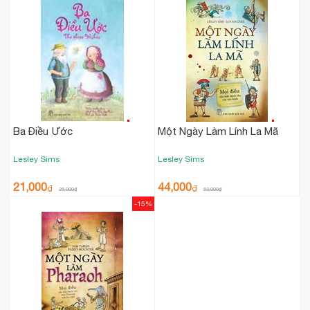
Ba Điều Ước
Một Ngày Làm Lính La Mã
Lesley Sims
Lesley Sims
21,000
44,000
₫
₫
25,000
₫
52,000
₫
-15%