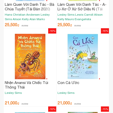
Làm Quen Với Danh Tác - Bà
Làm Quen Với Danh Tác - A-
Chúa Tuyết (Tái Bản 2020)
Li-Xơ Ở Xứ Sở Diệu Kì (Tái
Bản 2020)
Hans Christian Andersen
Lesley
Lesley Sims
Lewis Carroll
Alison
Sims
Alison Kelly
Alan Marks
Kelly
Mauro Evangelista
25,500
25,500
₫
₫
30,000
₫
30,000
₫
-16%
-16%
Nhện Anansi Và Chiếc Túi
Con Cá Ước
Thông Thái
Lesley Sims
Lesley Sims
21,000
21,000
₫
₫
25,000
₫
25,000
₫
-16%
-15%