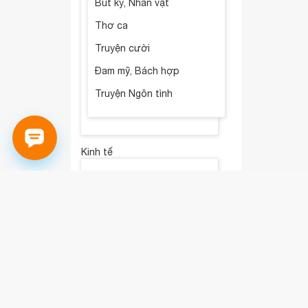
Bút ký, Nhân vật
Thơ ca
Truyện cười
Đam mỹ, Bách hợp
Truyện Ngôn tình
Kinh tế
Nhân vật & bài học kinh
doanh
Kế toán
Tài chính - Tiền tệ
Kỹ năng quản lý & nghệ
thuật lãnh đạo
Khởi nghiệp & Làm giàu