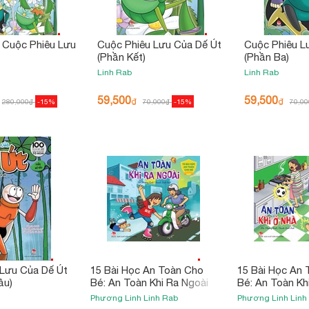
 Cuộc Phiêu Lưu
Cuộc Phiêu Lưu Của Dế Út
Cuộc Phiêu L
(Phần Kết)
(Phần Ba)
Linh Rab
Linh Rab
59,500
59,500
₫
₫
280,000
₫
-15%
70,000
₫
-15%
70,00
 Lưu Của Dế Út
15 Bài Học An Toàn Cho
15 Bài Học An
ầu)
Bé: An Toàn Khi Ra Ngoài
Bé: An Toàn Kh
(Tái Bản 2023)
Bản 2023)
Phương Linh
Linh Rab
Phương Linh
Linh