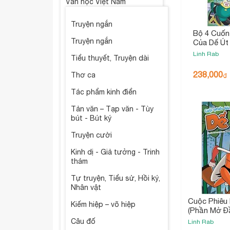
Văn học Việt Nam
Truyện ngắn
Bộ 4 Cuốn
Truyện ngắn
Của Dế Út
Linh Rab
Tiểu thuyết, Truyện dài
238,000
Thơ ca
₫
Tác phẩm kinh điển
Tản văn – Tạp văn - Tùy
bút - Bút ký
Truyện cười
Kinh dị - Giả tưởng - Trinh
thám
Tự truyện, Tiểu sử, Hồi ký,
Nhân vật
Cuộc Phiêu
Kiếm hiệp – võ hiệp
(Phần Mở Đ
Câu đố
Linh Rab