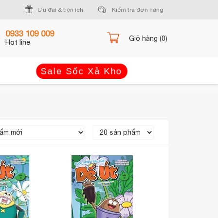
Ưu đãi & tiện ích
Kiểm tra đơn hàng
0933 109 009
Giỏ hàng (0)
Hot line
Sale Sốc Xả Kho