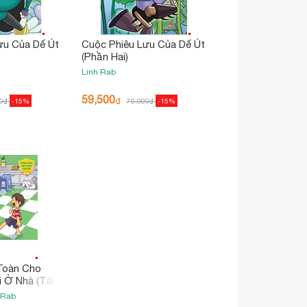
ưu Của Dế Út
Cuộc Phiêu Lưu Của Dế Út
(Phần Hai)
Linh Rab
59,500
₫
0
₫
-15%
70,000
₫
-15%
 Toàn Cho
i Ở Nhà (Tái
 Rab