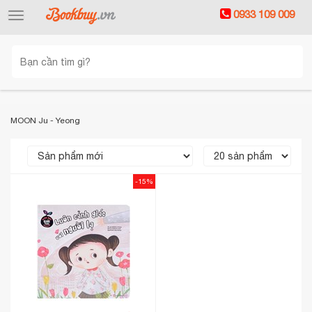
0933 109 009
Toggle
navigation
MOON Ju - Yeong
-15%