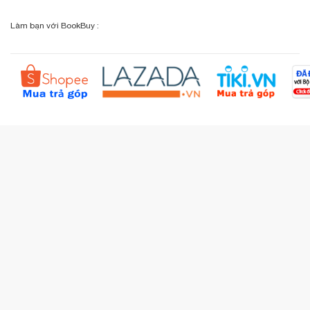
Chính sách đổi - trả
Sơ đồ đường đi
Làm bạn với BookBuy :
Liên hệ BookBuy
Sản phẩm yêu thích
Chính sách bồi hoàn
Đặt hàng theo yêu cầu
Kiểm tra đơn hàng
Câu hỏi thường gặp (FAQs)
Tích lũy BBxu
Proguide.vn - Kaspersky
iBookStop.vn