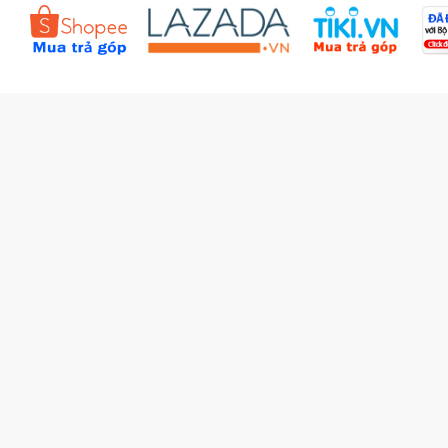
Đặt hàng theo yêu cầu
Kiểm tra đơn hàng
Câu hỏi thường gặp (FAQs)
Tích lũy BBxu
Proguide.vn - Kaspersky
iBookStop.vn