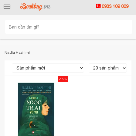
0933 109 009
Toggle
navigation
Nadia Hashimi
-15%