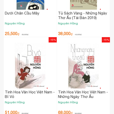
Dưới Chân Cầu Mây
Tủ Sách Vàng - Những Ngày
Thơ Ấu (Tái Bản 2019)
Nguyên Hồng
Nguyên Hồng
25,500
38,000
₫
₫
30,000
₫
45,000
₫
-15%
-15%
Tinh Hoa Văn Học Việt Nam -
Tinh Hoa Văn Học Việt Nam -
Bỉ Vỏ
Những Ngày Thơ Ấu
Nguyên Hồng
Nguyên Hồng
51,000
68,000
₫
₫
60,000
₫
80,000
₫