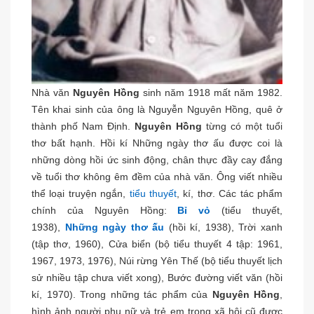
Nhà văn
Nguyên Hồng
sinh năm 1918 mất năm 1982.
Tên khai sinh của ông là Nguyễn Nguyên Hồng, quê ở
thành phố Nam Định.
Nguyên Hồng
từng có một tuổi
thơ bất hạnh. Hồi kí Những ngày thơ ấu được coi là
những dòng hồi ức sinh động, chân thực đầy cay đắng
về tuổi thơ không êm đềm của nhà văn. Ông viết nhiều
thể loại truyện ngắn,
tiểu thuyết
, kí, thơ. Các tác phẩm
chính của Nguyên Hồng:
Bỉ vỏ
(tiểu thuyết,
1938),
Những ngày thơ ấu
(hồi kí, 1938), Trời xanh
(tập thơ, 1960), Cửa biển (bộ tiểu thuyết 4 tập: 1961,
1967, 1973, 1976), Núi rừng Yên Thế (bộ tiểu thuyết lịch
sử nhiều tập chưa viết xong), Bước đường viết văn (hồi
kí, 1970). Trong những tác phẩm của
Nguyên Hồng
,
hình ảnh người phụ nữ và trẻ em trong xã hội cũ được