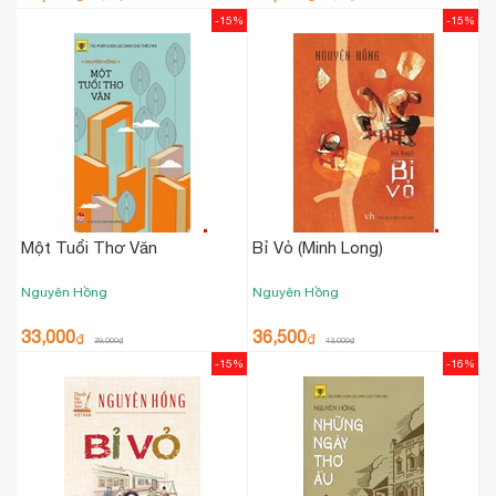
-15%
-15%
Một Tuổi Thơ Văn
Bỉ Vỏ (Minh Long)
Nguyên Hồng
Nguyên Hồng
33,000
36,500
₫
₫
39,000
₫
43,000
₫
-15%
-16%