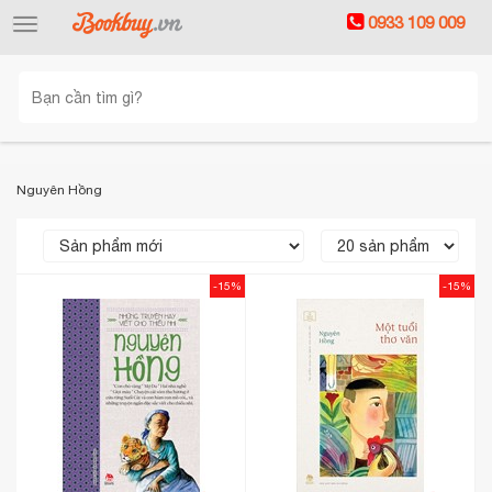
0933 109 009
Toggle
navigation
Nguyên Hồng
-15%
-15%