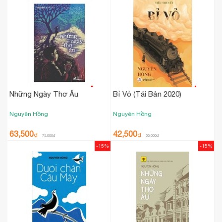
Những Ngày Thơ Ấu
Bỉ Vỏ (Tái Bản 2020)
Nguyên Hồng
Nguyên Hồng
63,500
42,500
₫
₫
75,000
₫
50,000
₫
-15%
-15%