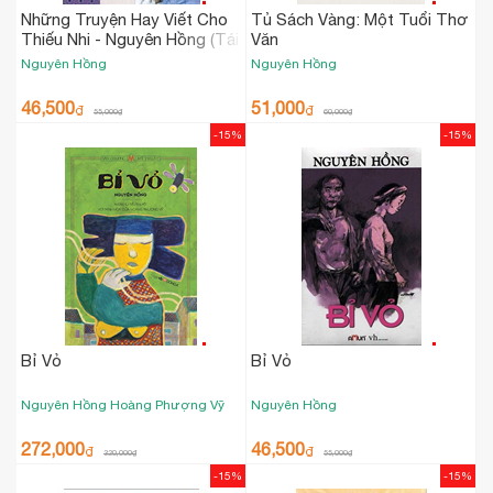
Những Truyện Hay Viết Cho
Tủ Sách Vàng: Một Tuổi Thơ
Thiếu Nhi - Nguyên Hồng (Tái
Văn
Bản 2023)
Nguyên Hồng
Nguyên Hồng
46,500
51,000
₫
₫
55,000
₫
60,000
₫
-15%
-15%
Bỉ Vỏ
Bỉ Vỏ
Nguyên Hồng
Hoàng Phượng Vỹ
Nguyên Hồng
272,000
46,500
₫
₫
320,000
₫
55,000
₫
-15%
-15%