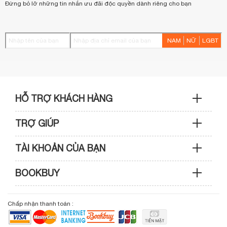
Đừng bỏ lỡ những tin nhắn ưu đãi độc quyền dành riêng cho bạn
NAM
NỮ
LGBT
HỖ TRỢ KHÁCH HÀNG
TRỢ GIÚP
Sản phẩm & Đơn hàng: 0933 109 009
TÀI KHOẢN CỦA BẠN
Hướng dẫn mua hàng
Kỹ thuật & Bảo hành: 0989 439 986
BOOKBUY
Cập nhật tài khoản
Phương thức thanh toán
Điện thoại: (028) 3820 7153 (giờ hành chính)
Giới thiệu bookbuy.vn
Chấp nhận thanh toán :
Giỏ hàng
Phương thức vận chuyển
Email: info@bookbuy.vn