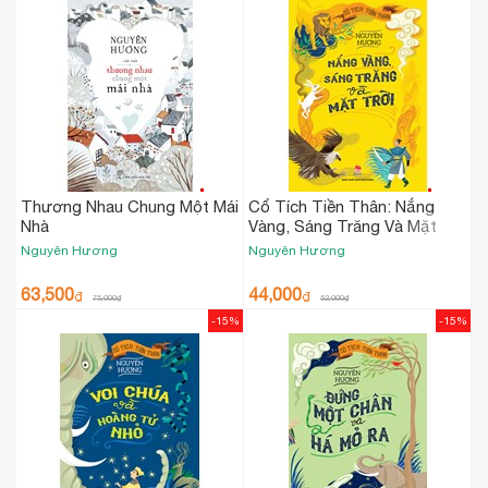
Thương Nhau Chung Một Mái
Cổ Tích Tiền Thân: Nắng
Nhà
Vàng, Sáng Trăng Và Mặt
Trời
Nguyên Hương
Nguyên Hương
63,500
44,000
₫
₫
75,000
₫
52,000
₫
-15%
-15%