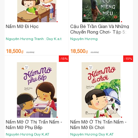
Nấm Mỡ Đi Học
Cậu Bé Trần Gian Và Những
Chuyến Rong Chơi- Tập 5:
Cỏ Miệng Mếu
Nguyên Hương
Tranh : Duy K.a.t
Nguyên Hương
18,500
18,500
₫
₫
22,000
₫
22,000
₫
-15%
-15%
Nấm Mỡ Ở Thị Trấn Nấm -
Nấm Mỡ Ở Thị Trấn Nấm -
Nấm Mỡ Phụ Bếp
Nấm Mỡ Đi Chơi
Nguyên Hương
Duy K.AT
Nguyên Hương
Duy K.AT