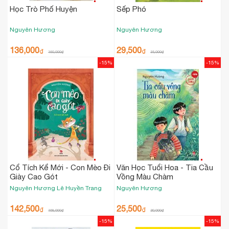
Học Trò Phố Huyện
Sếp Phó
Nguyên Hương
Nguyên Hương
136,000
29,500
₫
₫
160,000
₫
35,000
₫
-15%
-15%
Cổ Tích Kể Mới - Con Mèo Đi
Văn Học Tuổi Hoa - Tia Cầu
Giày Cao Gót
Vồng Màu Chàm
Nguyên Hương
Lê Huyền Trang
Nguyên Hương
142,500
25,500
₫
₫
168,000
₫
30,000
₫
-15%
-15%