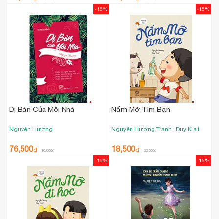
-15%
-15%
Dị Bản Của Mỗi Nhà
Nấm Mỡ Tìm Bạn
Nguyên Hương
Nguyên Hương
Tranh : Duy K.a.t
76,500
18,500
₫
₫
90,000
₫
22,000
₫
-15%
-15%