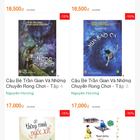
18,500
18,500
₫
₫
22,000
₫
22,000
₫
-15%
-15%
Cậu Bé Trần Gian Và Những
Cậu Bé Trần Gian Và Những
Chuyến Rong Chơi - Tập 4:
Chuyến Rong Chơi - Tập 3:
Ngọc Che Chở
Mùa Bão Cá
Nguyên Hương
Nguyên Hương
17,000
17,000
₫
₫
20,000
₫
20,000
₫
-15%
-16%