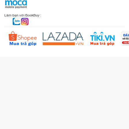
BookBuy trên Facebook
Địa chỉ: 9 Lý Văn Phức, P. Tân Định, TP.HCM
Lịch sử giao dịch
Chính sách đổi - trả
Sơ đồ đường đi
Làm bạn với BookBuy :
Liên hệ BookBuy
Sản phẩm yêu thích
Chính sách bồi hoàn
Đặt hàng theo yêu cầu
Kiểm tra đơn hàng
Câu hỏi thường gặp (FAQs)
Tích lũy BBxu
Proguide.vn - Kaspersky
iBookStop.vn