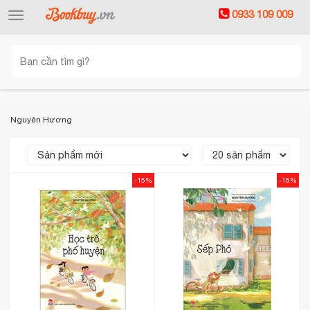
0933 109 009
Toggle
navigation
Nguyên Hương
-15%
-15%