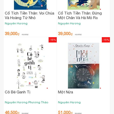
Cổ Tích Tiền Thân: Voi Chúa
Cổ Tích Tiền Thân: Đứng
Và Hoàng Tử Nhỏ
Một Chân Và Há Mỏ Ra
Nguyên Hương
Nguyên Hương
39,000
39,000
₫
₫
46,000
₫
46,000
₫
-15%
-15%
Cô Bé Ganh Tị
Một Nửa
Nguyên Hương
Phương Thảo
Nguyên Hương
46,500
51,000
₫
₫
55,000
₫
60,000
₫