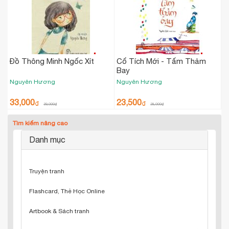
Đồ Thông Minh Ngốc Xít
Cổ Tích Mới - Tấm Thảm
Bay
Nguyên Hương
Nguyên Hương
33,000
23,500
₫
₫
39,000
₫
28,000
₫
Tìm kiếm nâng cao
Danh mục
Truyện tranh
Flashcard, Thẻ Học Online
Artbook & Sách tranh